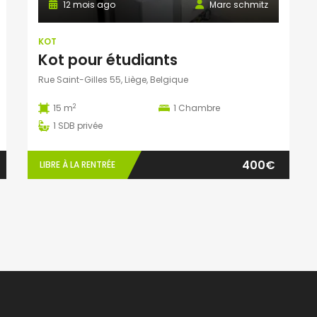
12 mois ago
Marc schmitz
KOT
Kot pour étudiants
Rue Saint-Gilles 55, Liège, Belgique
2
15 m
1
Chambre
1
SDB privée
400€
LIBRE À LA RENTRÉE