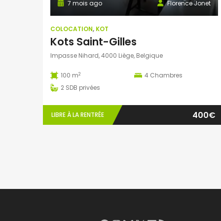
7 mois ago
Florence Jonet
COLOCATION
,
KOT
Kots Saint-Gilles
Impasse Nihard, 4000 Liège, Belgique
2
100 m
4
Chambres
2
SDB privées
400€
LIBRE À LA RENTRÉE