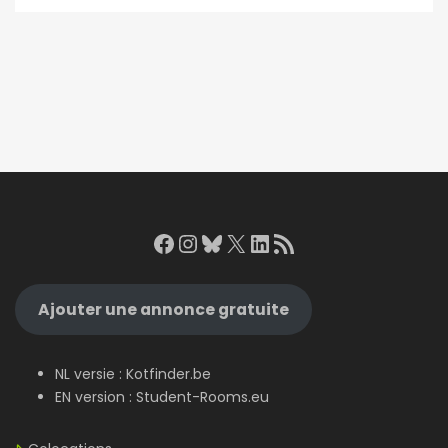
Facebook
Instagram
Bluesky
X
LinkedIn
RSS Feed
Ajouter une annonce gratuite
NL versie :
Kotfinder.be
EN version :
Student-Rooms.eu