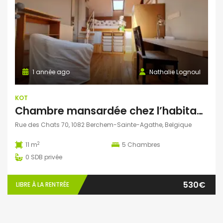
1 année ago
Nathalie Lognoul
KOT
Chambre mansardée chez l’habitant à Berchem-Sainte-Agathe
Rue des Chats 70, 1082 Berchem-Sainte-Agathe, Belgique
2
11 m
5
Chambres
0
SDB privée
530€
LIBRE À LA RENTRÉE