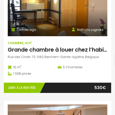
1 année ago
Nathalie Lognoul
CHAMBRE
,
KOT
Grande chambre à louer chez l’habitant. Rez de chaussée et jardin.
Rue des Chats 70, 1082 Berchem-Sainte-Agathe, Belgique
2
16 m
5
Chambres
1
SDB privée
530€
LIBRE À LA RENTRÉE