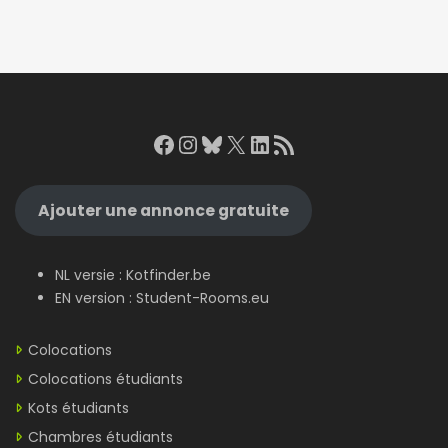
Facebook
Instagram
Bluesky
X
LinkedIn
RSS Feed
Ajouter une annonce gratuite
NL versie :
Kotfinder.be
EN version :
Student-Rooms.eu
Colocations
Colocations étudiants
Kots étudiants
Chambres étudiants