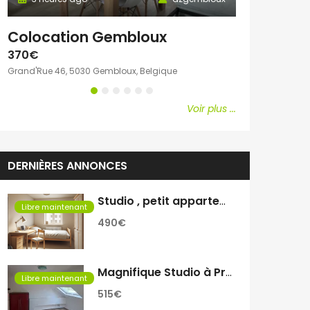
Colocation Gembloux
Chambre c
370€
600€
Grand'Rue 46, 5030 Gembloux, Belgique
Avenue Emile Vand
Voir plus ...
DERNIÈRES ANNONCES
Studio , petit appartement
Libre maintenant
490€
Magnifique Studio à Proximité de Rive Gauche
Libre maintenant
515€