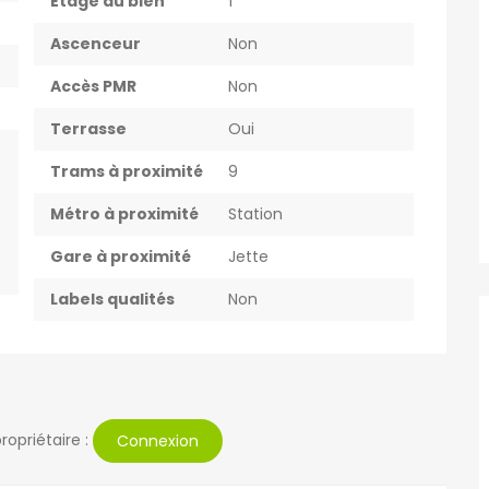
Etage du bien
1
Ascenceur
Non
Accès PMR
Non
Terrasse
Oui
Trams à proximité
9
Métro à proximité
Station
Gare à proximité
Jette
Labels qualités
Non
ropriétaire :
Connexion