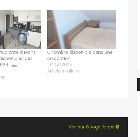
tudiante à Mons –
Chambre disponible dans une
isponibles dès
colocation
026 !
19/04/2025
Article similaire
ire
Voir sur Google Maps
f.elaerts
5 jours ago
Evelyne Van Hulle