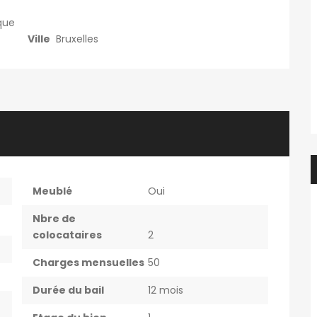
que
Chbre étudiant(e) en colocation dans appartement 2 chbre avec balcon – en face de HELMo Guillemins
Kot à louer 1 étudiant uniquement
Ville
Bruxelles
450€
e, Belgique
Rue de la Cure 13, 6061 Charleroi, Belgique
Meublé
Oui
Nbre de
colocataires
2
Charges mensuelles
50
Durée du bail
12 mois