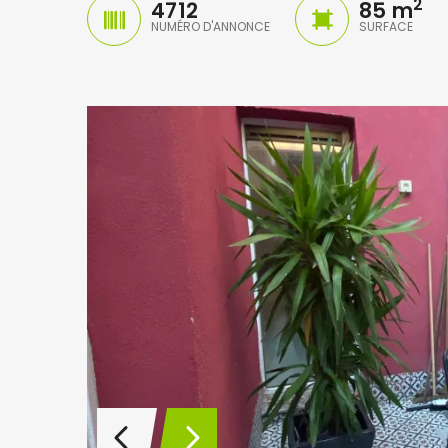
2
4712
85 m
NUMÉRO D'ANNONCE
SURFACE