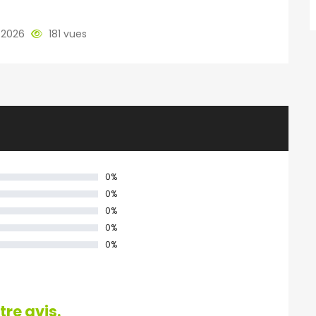
/2026
181 vues
0%
0%
0%
0%
0%
re avis.