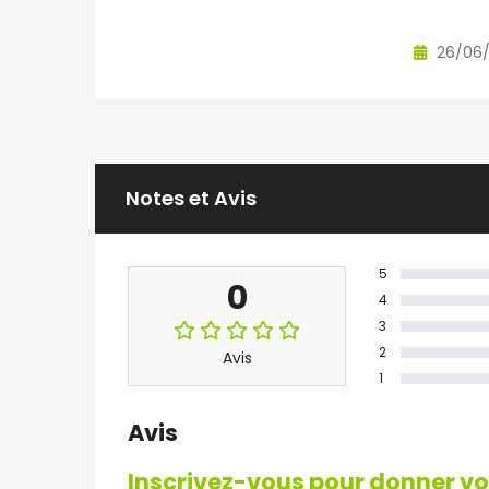
26/06
Notes et Avis
5
0
4
3
2
Avis
1
Avis
Inscrivez-vous pour donner vot