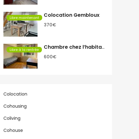
Colocation Gembloux
Libre maintenant
370€
Chambre chez l’habitant
Libre à la rentrée
600€
Colocation
Cohousing
Coliving
Cohouse