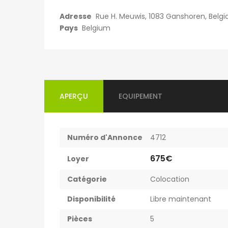
Adresse
Rue H. Meuwis, 1083 Ganshoren, Belgi
Kot Meublé Montigny-sur-Sambre
Pays
Belgium
400€
ès 302, 6061 Charleroi, Belgique
Rue du Vieux Mayeur 1, 4000 Lièg
APERÇU
EQUIPEMENT
Numéro d'Annonce
4712
675€
Loyer
Catégorie
Colocation
Disponibilité
Libre maintenant
Pièces
5