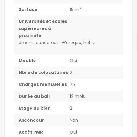
2
Surface
15 m
Universités et écoles
supérieures à
proximité
Umons, condorcet . Waroque, heh …
Meublé
Oui
Nbre de colocataires
2
Charges mensuelles
75
Durée du bail
12 mois
Etage du bien
2
Ascenceur
Non
Accès PMR
Oui