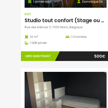
1 année ago
Dominique DV
KOT
Studio tout confort (Stage ou courte durée possible)
Rue des Kiévrois 11, 7000 Mons, Belgique
2
20 m
1
Chambre
1
SDB privée
500€
LIBRE MAINTENANT