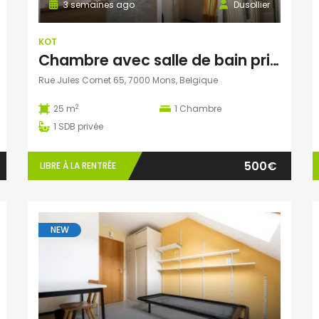
3 semaines ago
Dusollier
KOT
Chambre avec salle de bain privative et bureau séparé dans une colocation de 4 personnes
Rue Jules Cornet 65, 7000 Mons, Belgique
2
25 m
1
Chambre
1
SDB privée
500€
LIBRE À LA RENTRÉE
NEW