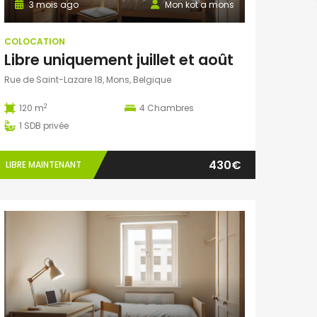
3 mois ago
Mon kot a mons
COLOCATION
Libre uniquement juillet et août
Rue de Saint-Lazare 18, Mons, Belgique
2
120 m
4
Chambres
1
SDB privée
430€
LIBRE MAINTENANT