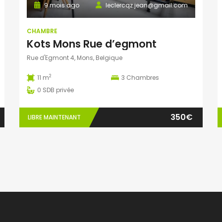
9 mois ago
leclercqz.jean@gmail.com
CHAMBRE
Kots Mons Rue d’egmont
Rue d'Egmont 4, Mons, Belgique
2
11 m
3
Chambres
0
SDB privée
350€
LIBRE MAINTENANT