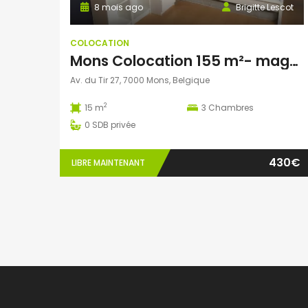
8 mois ago
Brigitte Lescot
COLOCATION
Mons Colocation 155 m²- magnifique appartement duplex – 3 chambres (1 chambre disponible)
Av. du Tir 27, 7000 Mons, Belgique
2
15 m
3
Chambres
0
SDB privée
430€
LIBRE MAINTENANT