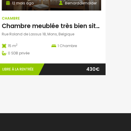
12 mois ago
Bernarddemolder
CHAMBRE
Chambre meublée très bien située
Rue Roland de Lassus 18, Mons, Belgique
2
15 m
1
Chambre
0
SDB privée
430€
LIBRE À LA RENTRÉE