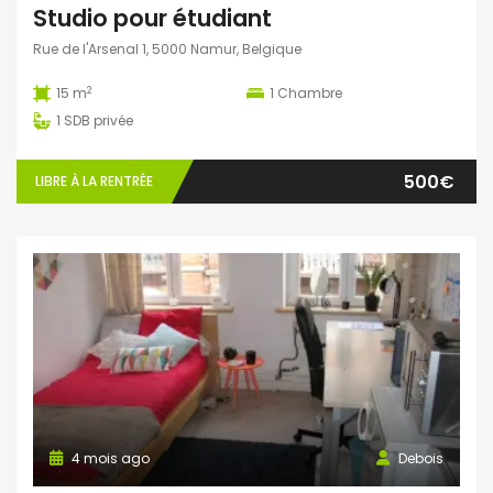
Studio pour étudiant
Rue de l'Arsenal 1, 5000 Namur, Belgique
2
15 m
1
Chambre
1
SDB privée
500€
LIBRE À LA RENTRÉE
4 mois ago
Debois