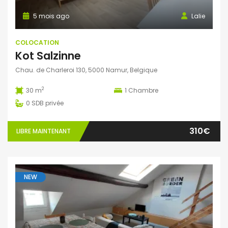
5 mois ago
Lalie
COLOCATION
Kot Salzinne
Chau. de Charleroi 130, 5000 Namur, Belgique
2
30 m
1
Chambre
0
SDB privée
310€
LIBRE MAINTENANT
NEW