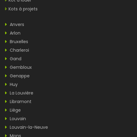
Kot à louer
Kots à projets
Anvers
Arlon
Bruxelles
Charleroi
Gand
Gembloux
Genappe
Huy
La Louvière
Libramont
Liège
Louvain
Louvain-la-Neuve
Mons