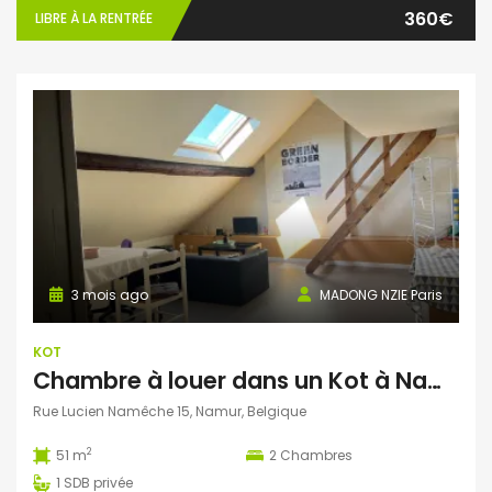
360€
LIBRE À LA RENTRÉE
3 mois ago
MADONG NZIE Paris
KOT
Chambre à louer dans un Kot à Namur
Rue Lucien Namêche 15, Namur, Belgique
2
51 m
2
Chambres
1
SDB privée