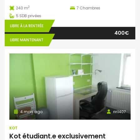
2
240 m
7
Chambres
5
SDB privées
LIBRE À LA RENTRÉE
400€
LIBRE MAINTENANT
4 mois ago
riri1407
KOT
Kot étudiant.e exclusivement