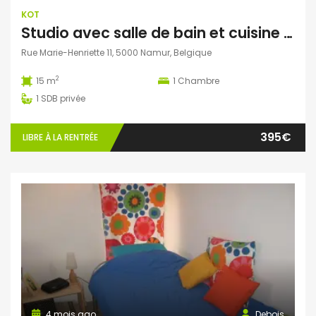
KOT
Studio avec salle de bain et cuisine personnelles libre au 1er septembre
Rue Marie-Henriette 11, 5000 Namur, Belgique
2
15 m
1
Chambre
1
SDB privée
395€
LIBRE À LA RENTRÉE
4 mois ago
Debois