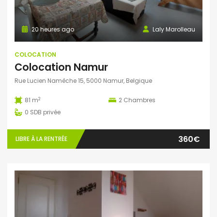
20 heures ago
Laly Marolleau
COLOCATION
Colocation Namur
Rue Lucien Namêche 15, 5000 Namur, Belgique
2
81 m
2
Chambres
0
SDB privée
360€
LIBRE À LA RENTRÉE