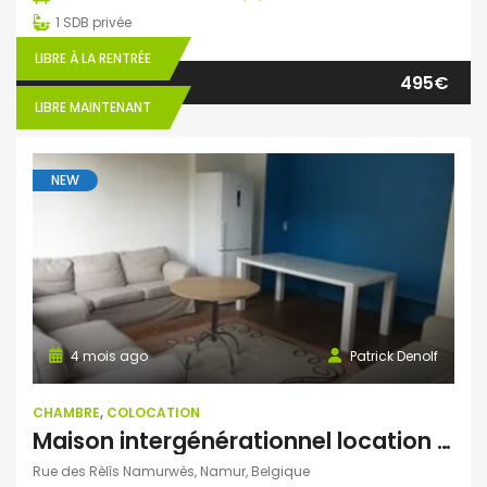
1
SDB privée
LIBRE À LA RENTRÉE
495€
LIBRE MAINTENANT
NEW
4 mois ago
Patrick Denolf
CHAMBRE
,
COLOCATION
Maison intergénérationnel location chambre collocation
Rue des Rèlîs Namurwès, Namur, Belgique