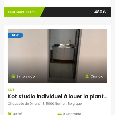
480€
LIBRE MAINTENANT
NEW
3 mois ago
Ciancia
KOT
Kot studio individuel à louer la plante Namur
Chaussée de Dinant 118, 5000 Namen, Belgique
2
39 m
0
Chambre