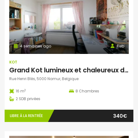
4 semaines ago
Fleb
KOT
Grand Kot lumineux et chaleureux dans une maison 100% filles
Rue Henri Blès, 5000 Namur, Belgique
2
16 m
8
Chambres
2
SDB privées
340€
LIBRE À LA RENTRÉE