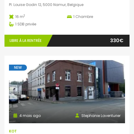
Pl. Louise Godin 12, 5000 Namur, Belgique
2
16 m
1
Chambre
1
SDB privée
330€
LIBRE À LA RENTRÉE
NEW
4 mois ago
Stephanie Laventurier
KOT