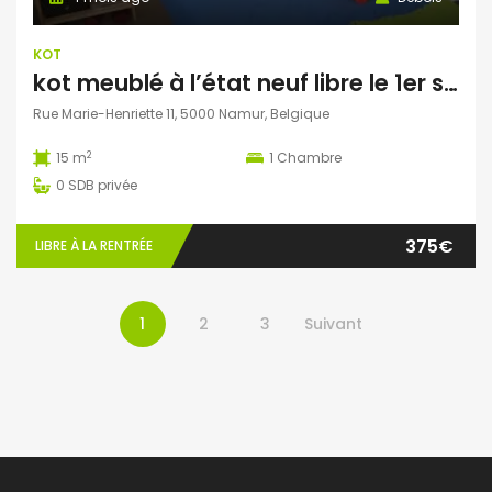
KOT
kot meublé à l’état neuf libre le 1er septembre
Rue Marie-Henriette 11, 5000 Namur, Belgique
2
15 m
1
Chambre
0
SDB privée
375€
LIBRE À LA RENTRÉE
1
2
3
Suivant