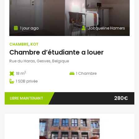
1 jour ago
Jacqueline Hamers
CHAMBRE
,
KOT
Chambre d’étudiante a louer
Rue du Haras, Gesves, Belgique
2
18 m
1
Chambre
1
SDB privée
280€
LIBRE MAINTENANT