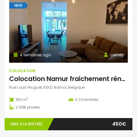
NEW
4 semaines ago
celines
COLOCATION
Colocation Namur fraichement rénovée 4 filles (jeunes travailleurs, pas étudiants)- 2 chambres libres
Rue Louis Hicguet, 5002 Namur, Belgique
2
160 m
4
Chambres
2
SDB privées
450€
LIBRE À LA RENTRÉE