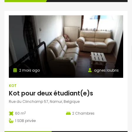
2 mois ago
agnes.loubris
KOT
Kot pour deux étudiant(e)s
Rue du Clinchamp 57, Namur, Belgique
2
60 m
2
Chambres
1
SDB privée