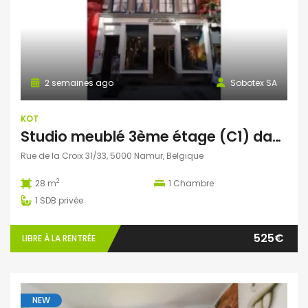
2 semaines ago
Sobotex SA
KOT
Studio meublé 3ème étage (C1) dans le centre-ville de Namur
Rue de la Croix 31/33, 5000 Namur, Belgique
2
28 m
1
Chambre
1
SDB privée
525€
LIBRE À LA RENTRÉE
NEW