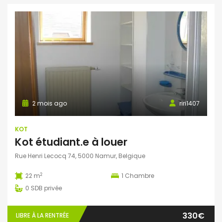
2 mois ago
riri1407
KOT
Kot étudiant.e à louer
Rue Henri Lecocq 74, 5000 Namur, Belgique
2
22 m
1
Chambre
0
SDB privée
330€
LIBRE À LA RENTRÉE