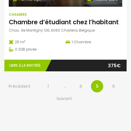
CHAMBRE
Chambre d’étudiant chez l’habitant
Chau. de Montigny 126, 6060 Charleroi, Belgique
2
25 m
1
Chambre
0
SDB privée
375€
LIBRE À LA RENTRÉE
Précédent
1
…
4
5
6
Suivant