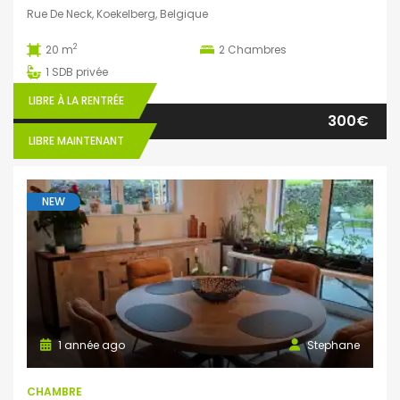
Rue De Neck, Koekelberg, Belgique
2
20 m
2
Chambres
1
SDB privée
LIBRE À LA RENTRÉE
300€
LIBRE MAINTENANT
NEW
1 année ago
Stephane
CHAMBRE