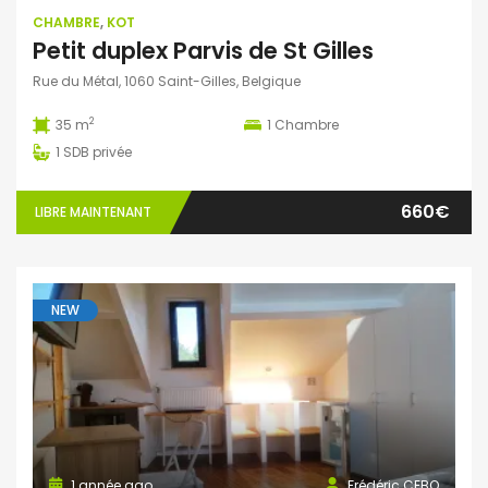
CHAMBRE
,
KOT
Petit duplex Parvis de St Gilles
Rue du Métal, 1060 Saint-Gilles, Belgique
2
35 m
1
Chambre
1
SDB privée
660€
LIBRE MAINTENANT
NEW
1 année ago
Frédéric CEBO