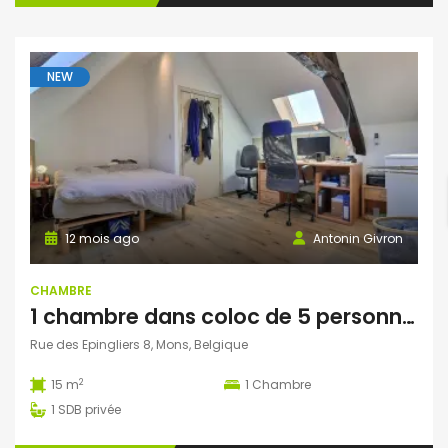
NEW
12 mois ago
Antonin Givron
CHAMBRE
1 chambre dans coloc de 5 personnes à Mons
Rue des Epingliers 8, Mons, Belgique
2
15 m
1
Chambre
1
SDB privée