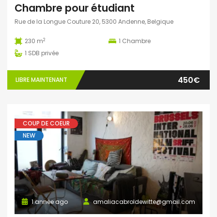
Chambre pour étudiant
Rue de la Longue Couture 20, 5300 Andenne, Belgique
2
230 m
1
Chambre
1
SDB privée
450€
LIBRE MAINTENANT
COUP DE COEUR
NEW
1 année ago
amaliacabroldewitte@gmail.com