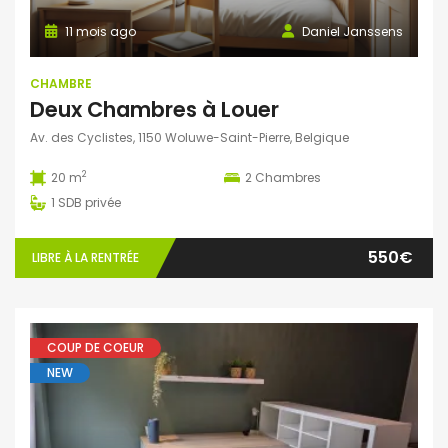
11 mois ago
Daniel Janssens
CHAMBRE
Deux Chambres à Louer
Av. des Cyclistes, 1150 Woluwe-Saint-Pierre, Belgique
2
20 m
2
Chambres
1
SDB privée
550€
LIBRE À LA RENTRÉE
COUP DE COEUR
NEW