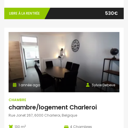
530€
LIBRE À LA RENTRÉE
1 année ago
Sylvie Debeve
CHAMBRE
chambre/logement Charleroi
Rue Jonet 267, 6000 Charleroi, Belgique
2
130 m
4
Chambres