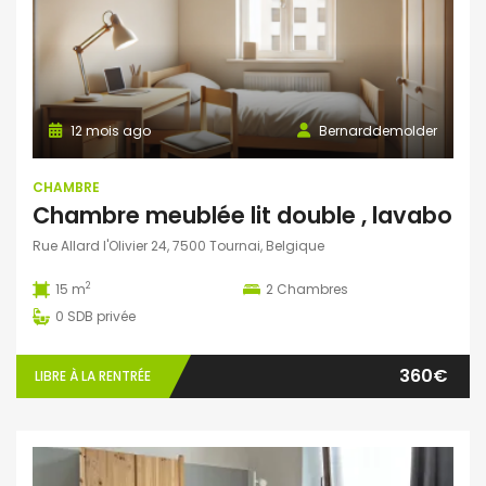
12 mois ago
Bernarddemolder
CHAMBRE
Chambre meublée lit double , lavabo
Rue Allard l'Olivier 24, 7500 Tournai, Belgique
2
15 m
2
Chambres
0
SDB privée
360€
LIBRE À LA RENTRÉE