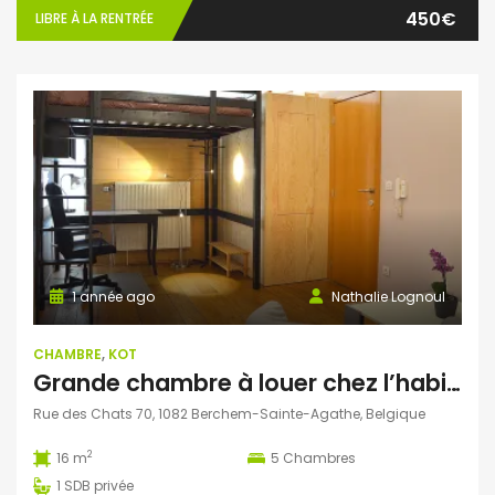
450€
LIBRE À LA RENTRÉE
1 année ago
Nathalie Lognoul
CHAMBRE
,
KOT
Grande chambre à louer chez l’habitant. Rez de chaussée et jardin.
Rue des Chats 70, 1082 Berchem-Sainte-Agathe, Belgique
2
16 m
5
Chambres
1
SDB privée