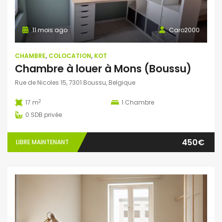
11 mois ago
Caro2000
CHAMBRE
,
COLOCATION
,
KOT
Chambre à louer à Mons (Boussu)
Rue de Nicoles 15, 7301 Boussu, Belgique
2
17 m
1
Chambre
0
SDB privée
450€
LIBRE MAINTENANT