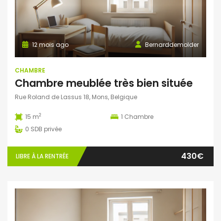
12 mois ago
Bernarddemolder
CHAMBRE
Chambre meublée très bien située
Rue Roland de Lassus 18, Mons, Belgique
2
15 m
1
Chambre
0
SDB privée
430€
LIBRE À LA RENTRÉE