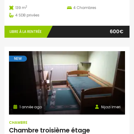
2
139 m
4
Chambres
4
SDB privées
600€
LIBRE À LA RENTRÉE
NEW
1 année ago
Nijazi Imeri
CHAMBRE
Chambre troisième étage