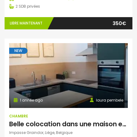
2
SDB privées
350€
LIBRE MAINTENANT
NEW
1 année ago
laura pembele
CHAMBRE
Belle colocation dans une maison entièrement rénovée
Impasse Graindor, Liège, Belgique