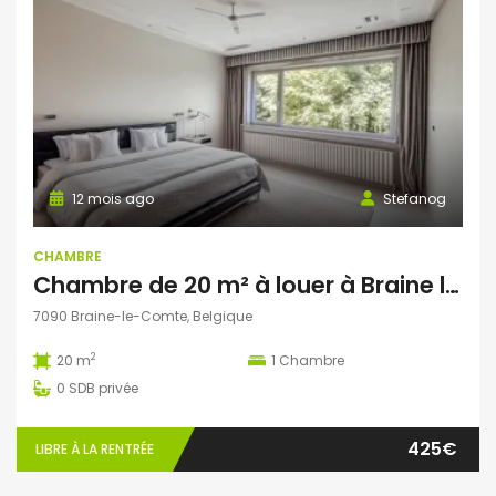
12 mois ago
Stefanog
CHAMBRE
Chambre de 20 m² à louer à Braine le Comte
7090 Braine-le-Comte, Belgique
2
20 m
1
Chambre
0
SDB privée
425€
LIBRE À LA RENTRÉE