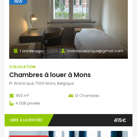
NEW
1 année ago
monswaeocque@gmail.com
COLOCATION
Chambres à louer à Mons
Pl. Warocqué, 7000 Mons, Belgique
2
450 m
13
Chambres
4
SDB privées
415€
LIBRE À LA RENTRÉE