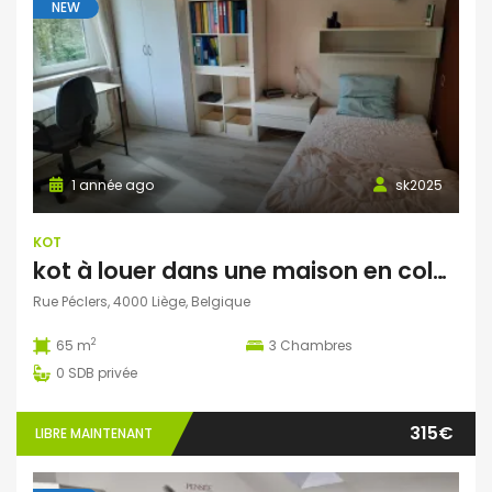
NEW
1 année ago
sk2025
KOT
kot à louer dans une maison en colocation pour 2 ou 3 étudiants
Rue Péclers, 4000 Liège, Belgique
2
65 m
3
Chambres
0
SDB privée
315€
LIBRE MAINTENANT