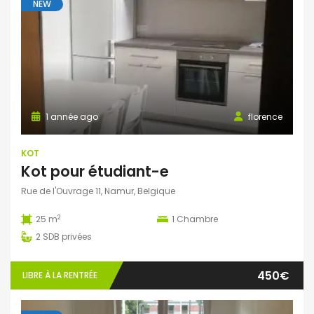
NEW
1 année ago
florence
KOT
Kot pour étudiant-e
Rue de l'Ouvrage 11, Namur, Belgique
2
25 m
1
Chambre
2
SDB privées
450€
LIBRE À LA RENTRÉE