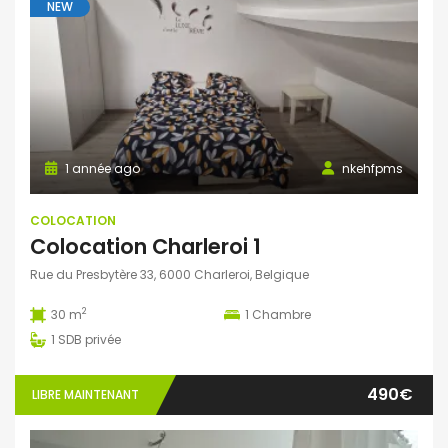
NEW
1 année ago
nkehfpms
COLOCATION
Colocation Charleroi 1
Rue du Presbytère 33, 6000 Charleroi, Belgique
2
30 m
1
Chambre
1
SDB privée
490€
LIBRE MAINTENANT