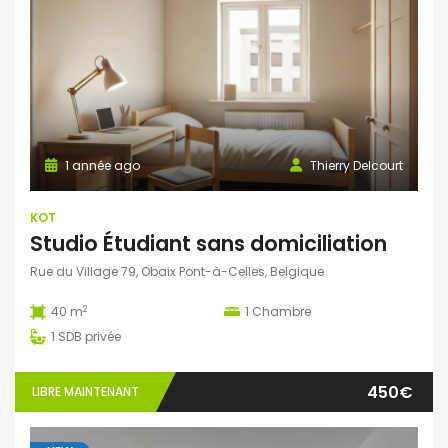
1 année ago
Thierry Delcourt
KOT
Studio Étudiant sans domiciliation
Rue du Village 79, Obaix Pont-à-Celles, Belgique
2
40 m
1
Chambre
1
SDB privée
450€
LIBRE MAINTENANT