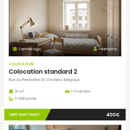
1 année ago
nkehfpms
COLOCATION
Colocation standard 2
Rue du Presbytère 33, Charleroi, Belgique
2
15 m
1
Chambre
0
SDB privée
400€
LIBRE MAINTENANT