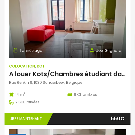
1 année ago
Joel Grignard
COLOCATION
,
KOT
A louer Kots/Chambres étudiant dans une colocation située dans une ancienne maison de Maître cosy
Rue Renkin 6, 1030 Schaerbeek, Belgique
2
14 m
6
Chambres
2
SDB privées
550€
LIBRE MAINTENANT