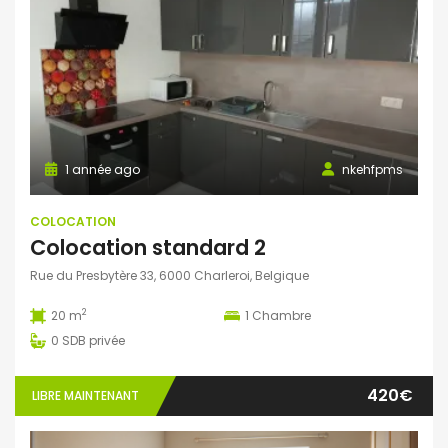
1 année ago
nkehfpms
COLOCATION
Colocation standard 2
Rue du Presbytère 33, 6000 Charleroi, Belgique
2
20 m
1
Chambre
0
SDB privée
420€
LIBRE MAINTENANT