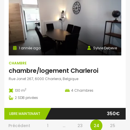
1 année ago
Sylvie Debeve
CHAMBRE
chambre/logement Charleroi
Rue Jonet 267, 6000 Charleroi, Belgique
2
130 m
4
Chambres
2
SDB privées
350€
LIBRE MAINTENANT
Précédent
1
…
23
24
25