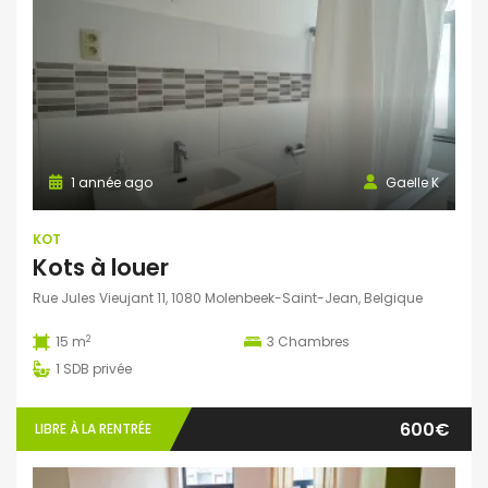
1 année ago
Gaelle K
KOT
Kots à louer
Rue Jules Vieujant 11, 1080 Molenbeek-Saint-Jean, Belgique
2
15 m
3
Chambres
1
SDB privée
600€
LIBRE À LA RENTRÉE