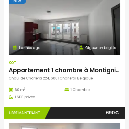
NEW
1 année ago
Gigounon brigitte
KOT
Appartement 1 chambre à Montignies-Sur-Sambre
Chau. de Charleroi 224, 6061 Charleroi, Belgique
2
60 m
1
Chambre
1
SDB privée
690€
LIBRE MAINTENANT