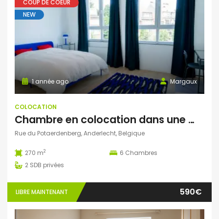
COUP DE COEUR
NEW
1 année ago
Margaux
COLOCATION
Chambre en colocation dans une maison entière rénovée à Anderlecht
Rue du Potaerdenberg, Anderlecht, Belgique
2
270 m
6
Chambres
2
SDB privées
590€
LIBRE MAINTENANT