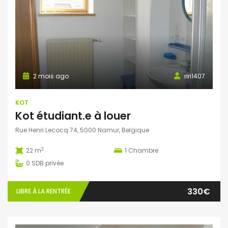
2 mois ago
riri1407
KOT
Kot étudiant.e à louer
Rue Henri Lecocq 74, 5000 Namur, Belgique
2
22 m
1
Chambre
0
SDB privée
330€
LIBRE À LA RENTRÉE