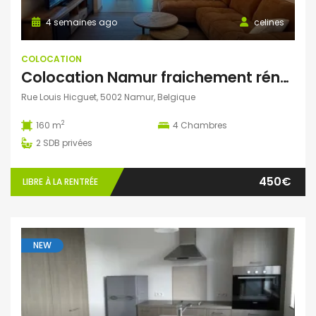
4 semaines ago
celines
COLOCATION
Colocation Namur fraichement rénovée 4 filles (jeunes travailleurs, pas étudiants)- 2 chambres libres
Rue Louis Hicguet, 5002 Namur, Belgique
2
160 m
4
Chambres
2
SDB privées
450€
LIBRE À LA RENTRÉE
NEW