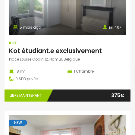
5 mois ago
riri1407
KOT
Kot étudiant.e exclusivement
Place Louise Godin 12, Namur, Belgique
2
18 m
1
Chambre
0
SDB privée
375€
LIBRE MAINTENANT
NEW