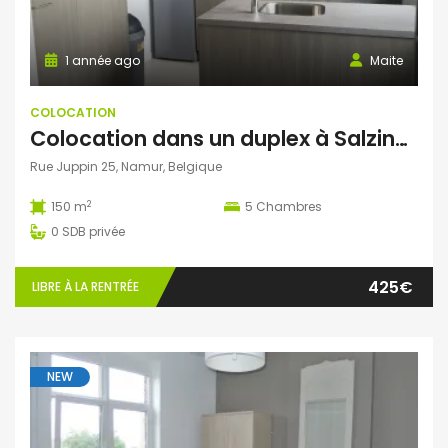
1 année ago
Maite
COLOCATION
Colocation dans un duplex à Salzinnes
Rue Juppin 25, Namur, Belgique
2
150 m
5
Chambres
0
SDB privée
425€
LIBRE À LA RENTRÉE
NEW