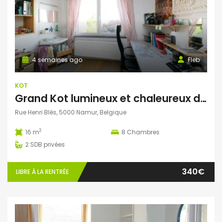
4 semaines ago
Fleb
KOT
Grand Kot lumineux et chaleureux dans une maison 100% filles
Rue Henri Blès, 5000 Namur, Belgique
2
16 m
8
Chambres
2
SDB privées
340€
LIBRE À LA RENTRÉE