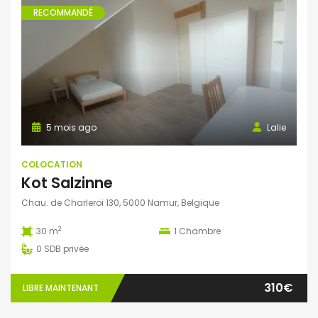
RECOMMANDÉ
5 mois ago
Lalie
COLOCATION
Kot Salzinne
Chau. de Charleroi 130, 5000 Namur, Belgique
2
30 m
1
Chambre
0
SDB privée
310€
LIBRE MAINTENANT