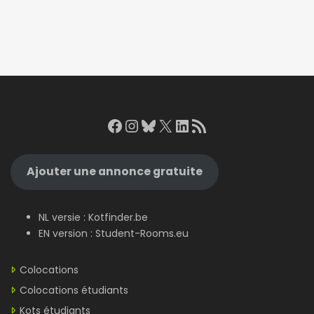
Facebook
Instagram
Bluesky
X
LinkedIn
RSS Feed
Ajouter une annonce gratuite
NL versie :
Kotfinder.be
EN version :
Student-Rooms.eu
Colocations
Colocations étudiants
Kots étudiants