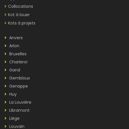
Collocations
Kot à louer
Kots à projets
Anvers
Arlon
Bruxelles
Charleroi
Gand
Gembloux
Genappe
Huy
La Louvière
Libramont
Liège
Louvain