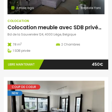
3 mois ago
Baptiste Yani
COLOCATION
Colocation meuble avec SDB privée (deux colocs) 400€
Bd de la Sauvenière 124, 4000 Liège, Belgique
2
78 m
2
Chambres
1
SDB privée
450€
LIBRE MAINTENANT
COUP DE COEUR
NEW