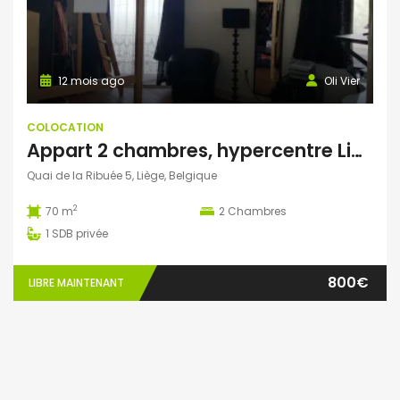
12 mois ago
Oli Vier
COLOCATION
Appart 2 chambres, hypercentre Liège, balcon sur Meuse
Quai de la Ribuée 5, Liège, Belgique
2
70 m
2
Chambres
1
SDB privée
800€
LIBRE MAINTENANT