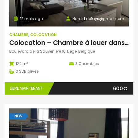
12 mois ago
Harold.defays@gmail.com
CHAMBRE
,
COLOCATION
Colocation – Chambre à louer dans un appartement neuf au centre de Liège
Boulevard de la Sauvenière 16, Liège, Belgique
2
124 m
3
Chambres
0
SDB privée
600€
LIBRE MAINTENANT
NEW