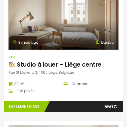
3 mois ago
Dasilva
KOT
Studio à louer – Liège centre
Rue St Léonard 3, 4000 Liège, Belgique
2
30 m
1
Chambre
1
SDB privée
550€
LIBRE MAINTENANT