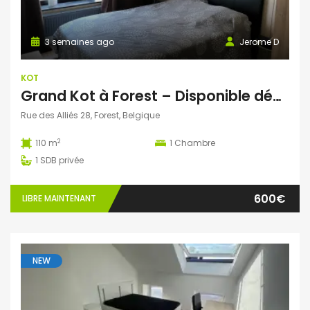
3 semaines ago
Jerome D
KOT
Grand Kot à Forest – Disponible début août
Rue des Alliés 28, Forest, Belgique
2
110 m
1
Chambre
1
SDB privée
600€
LIBRE MAINTENANT
NEW