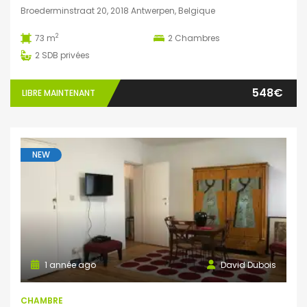
Broederminstraat 20, 2018 Antwerpen, Belgique
2
73 m
2
Chambres
2
SDB privées
548€
LIBRE MAINTENANT
NEW
1 année ago
David Dubois
CHAMBRE