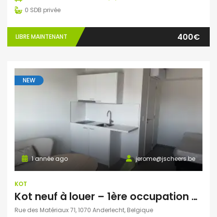
0
SDB privée
400€
LIBRE MAINTENANT
NEW
1 année ago
jerome@jscheers.be
KOT
Kot neuf à louer – 1ère occupation – Anderlecht (1070)
Rue des Matériaux 71, 1070 Anderlecht, Belgique