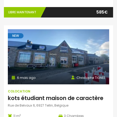
585€
LIBRE MAINTENANT
NEW
6 mois ago
Christophe TIGNEE
COLOCATION
kots étudiant maison de caractère
Rue de Belvaux 6, 6927 Tellin, Belgique
2
11 m
3
Chambres