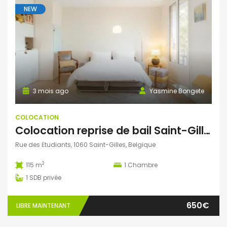
NEW
3 mois ago
Yasmine Bongete
COLOCATION
​Colocation reprise de bail Saint-Gilles Centre
Rue des Ėtudiants, 1060 Saint-Gilles, Belgique
2
115 m
1
Chambre
1
SDB privée
650€
LIBRE MAINTENANT