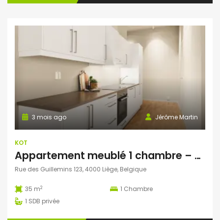
3 mois ago
Jérôme Martin
KOT
Appartement meublé 1 chambre – Guillemins – proche gare
Rue des Guillemins 123, 4000 Liège, Belgique
2
35 m
1
Chambre
1
SDB privée