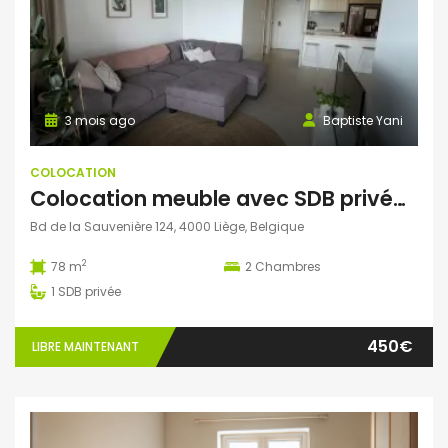
3 mois ago
Baptiste Yani
COLOCATION
Colocation meuble avec SDB privée (deux colocs) 400€
Bd de la Sauvenière 124, 4000 Liège, Belgique
2
78 m
2
Chambres
1
SDB privée
450€
LIBRE MAINTENANT