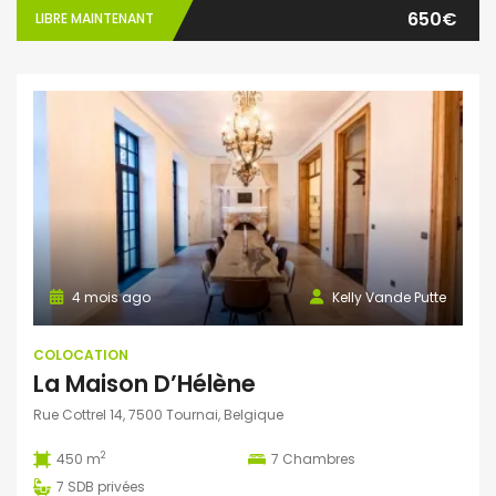
650€
LIBRE MAINTENANT
4 mois ago
Kelly Vande Putte
COLOCATION
La Maison D’Hélène
Rue Cottrel 14, 7500 Tournai, Belgique
2
450 m
7
Chambres
7
SDB privées