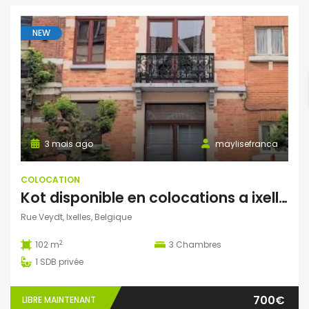
NEW
3 mois ago
maylisefranca
COLOCATION
Kot disponible en colocations a ixelles
Rue Veydt, Ixelles, Belgique
2
102 m
3
Chambres
1
SDB privée
700€
LIBRE MAINTENANT