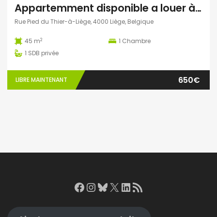
Appartemment disponible a louer à liège
Rue Pied du Thier-à-Liège, 4000 Liège, Belgique
2
45 m
1
Chambre
1
SDB privée
650€
LIBRE MAINTENANT
Facebook
Instagram
Bluesky
X
LinkedIn
RSS Feed