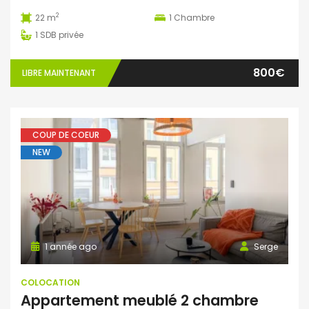
2
22 m
1
Chambre
1
SDB privée
800€
LIBRE MAINTENANT
COUP DE COEUR
NEW
1 année ago
Serge
COLOCATION
Appartement meublé 2 chambre