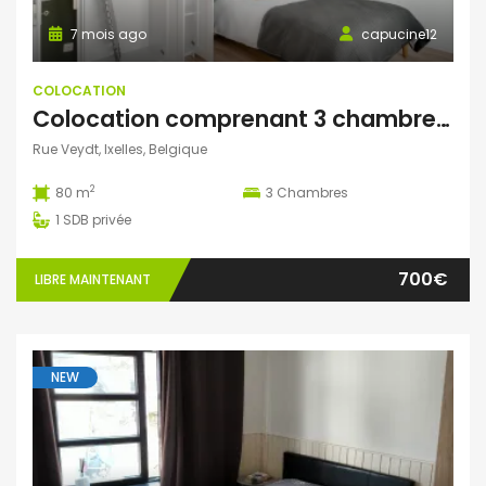
7 mois ago
capucine12
COLOCATION
Colocation comprenant 3 chambres (1 seule chambre de disponible)
Rue Veydt, Ixelles, Belgique
2
80 m
3
Chambres
1
SDB privée
700€
LIBRE MAINTENANT
NEW