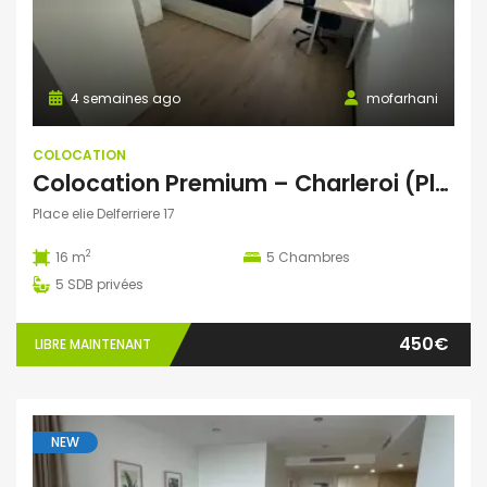
4 semaines ago
mofarhani
COLOCATION
Colocation Premium – Charleroi (Place Élie Delferrière)
Place elie Delferriere 17
2
16 m
5
Chambres
5
SDB privées
450€
LIBRE MAINTENANT
NEW