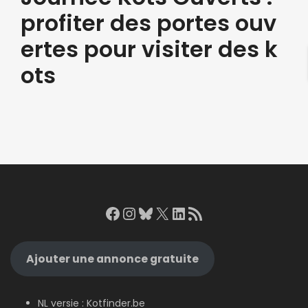
profiter des portes ouv
ertes pour visiter des k
ots
Facebook
Instagram
Bluesky
X
LinkedIn
RSS Feed
Ajouter une annonce gratuite
NL versie :
Kotfinder.be