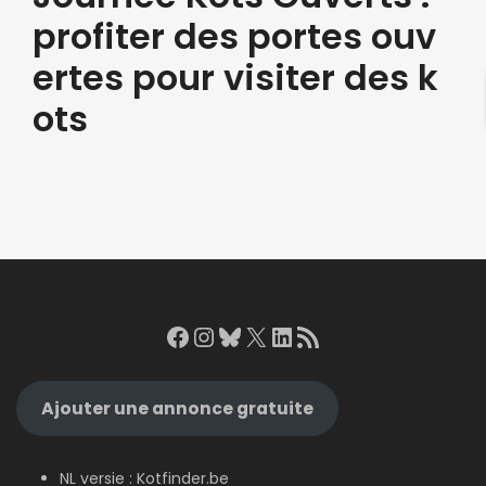
profiter des portes ouv
ertes pour visiter des k
ots
Facebook
Instagram
Bluesky
X
LinkedIn
RSS Feed
Ajouter une annonce gratuite
NL versie :
Kotfinder.be