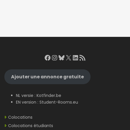
Facebook
Instagram
Bluesky
X
LinkedIn
RSS Feed
Ajouter une annonce gratuite
NL versie :
Kotfinder.be
EN version :
Student-Rooms.eu
Colocations
Colocations étudiants