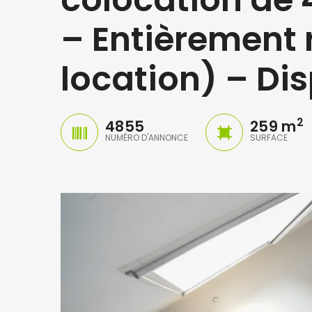
– Entièrement 
location) – Dis
2
4855
259 m
NUMÉRO D'ANNONCE
SURFACE