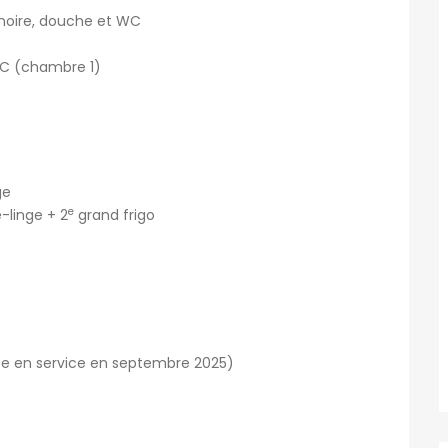
noire, douche et WC
WC (chambre 1)
ge
e
-linge + 2
grand frigo
e en service en septembre 2025)