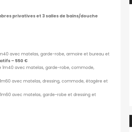
res privatives et 3 salles de bains/douche
f.elaerts
6 jours ago
Evelyne Van Hulle
1m40 avec matelas, garde-robe, armoire et bureau et
atifs – 550 €
Chbre étudiant(e) en colocation dans appartement 2 chbre avec balcon – en face de HELMo Guillemins
Kot à louer 1 étudiant uniquement
le 1m40 avec matelas, garde-robe, commode,
450€
e, Belgique
Rue de la Cure 13, 6061 Charleroi, Belgique
e 1m60 avec matelas, dressing, commode, étagère et
e 1m60 avec matelas, garde-robe et dressing et