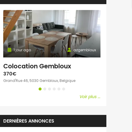
1 jour ago
azgembloux
1 jour ago
Colocation Gembloux
Chambre c
370€
600€
Grand'Rue 46, 5030 Gembloux, Belgique
Avenue Emile Vand
Voir plus ...
DERNIÈRES ANNONCES