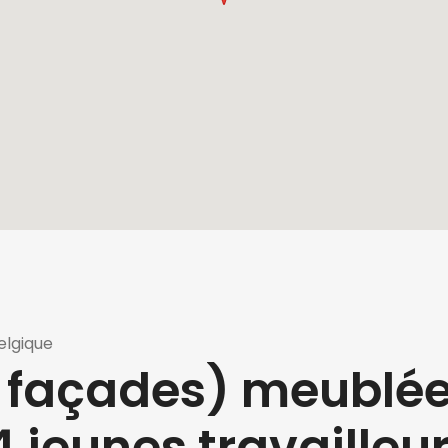
elgique
4 façades) meublé
4 jeunes travailleu