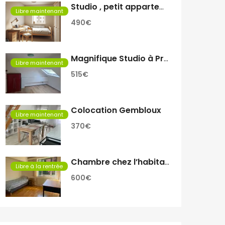
Studio , petit appartement
Libre maintenant
490€
Magnifique Studio à Proximité de Rive Gauche
Libre maintenant
515€
Colocation Gembloux
Libre maintenant
370€
Chambre chez l’habitant
Libre à la rentrée
600€