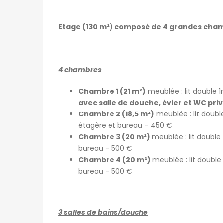
Etage (130 m²) composé de 4 grandes chamb
4 chambres
go
patricia nadege
6 jours ago
Chambre 1 (21 m²)
meublée : lit double 
avec salle de douche, évier et WC priv
Kot Meublé Montigny-sur-Sambre
Chambre 2 (18,5 m²)
meublée : lit doub
400€
étagère et bureau – 450 €
ès 302, 6061 Charleroi, Belgique
Rue du Vieux Mayeur 1, 4000 Lièg
Chambre 3 (20 m²)
meublée : lit doubl
bureau – 500 €
Chambre 4 (20 m²)
meublée : lit doubl
bureau – 500 €
3 salles de bains/douche