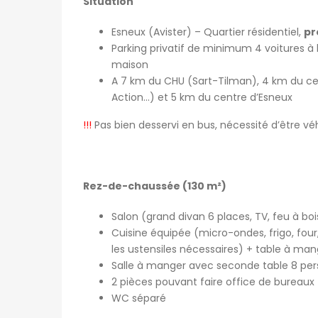
Situation
Esneux (Avister) – Quartier résidentiel,
pr
Parking privatif de minimum 4 voitures à l’
maison
A 7 km du CHU (Sart-Tilman), 4 km du cen
Action…) et 5 km du centre d’Esneux
!!!
Pas bien desservi en bus, nécessité d’être vé
Rez-de-chaussée (130 m²)
Salon (grand divan 6 places, TV, feu à bo
Cuisine équipée (micro-ondes, frigo, four
les ustensiles nécessaires) + table à ma
Salle à manger avec seconde table 8 pe
2 pièces pouvant faire office de bureaux
WC séparé