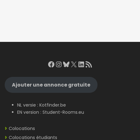
Facebook
Instagram
Bluesky
X
LinkedIn
RSS Feed
Ajouter une annonce gratuite
NL versie :
Kotfinder.be
EN version :
Student-Rooms.eu
Colocations
Colocations étudiants