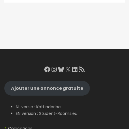
Facebook
Instagram
Bluesky
X
LinkedIn
RSS Feed
Ajouter une annonce gratuite
NL versie :
Kotfinder.be
EN version :
Student-Rooms.eu
Colocations