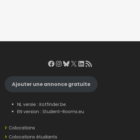
Facebook
Instagram
Bluesky
X
LinkedIn
RSS Feed
Ajouter une annonce gratuite
NL versie :
Kotfinder.be
EN version :
Student-Rooms.eu
Colocations
Colocations étudiants