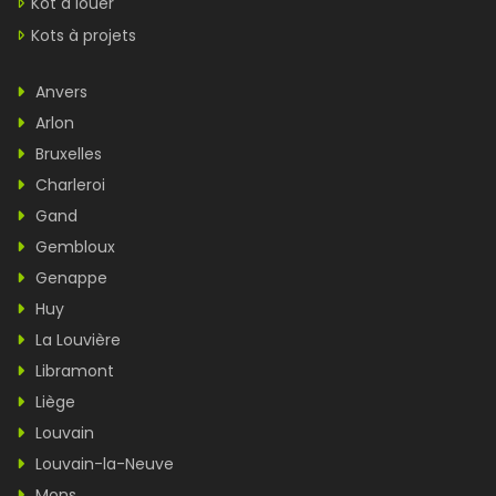
Kot à louer
Kots à projets
Anvers
Arlon
Bruxelles
Charleroi
Gand
Gembloux
Genappe
Huy
La Louvière
Libramont
Liège
Louvain
Louvain-la-Neuve
Mons