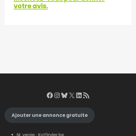
votre avis.
Facebook
Instagram
Bluesky
X
LinkedIn
RSS Feed
Ajouter une annonce gratuite
NL versie :
Kotfinder.be