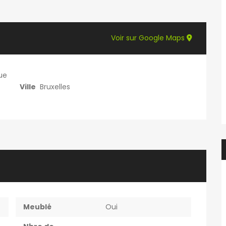
f.elaerts
6 jours ago
Evelyne Van Hulle
Voir sur Google Maps
Chbre étudiant(e) en colocation dans appartement 2 chbre avec balcon – en face de HELMo Guillemins
Kot à louer 1 étudiant uniquement
450€
que
e, Belgique
Rue de la Cure 13, 6061 Charleroi, Belgique
Ville
Bruxelles
Meublé
Oui