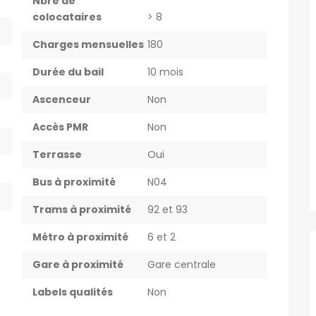
Nbre de
colocataires
> 8
Charges mensuelles
180
Durée du bail
10 mois
Ascenceur
Non
Accès PMR
Non
Terrasse
Oui
Bus à proximité
N04
Trams à proximité
92 et 93
Métro à proximité
6 et 2
Gare à proximité
Gare centrale
Labels qualités
Non