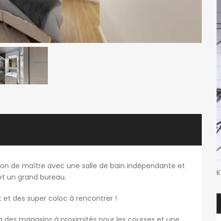
 de maître avec une salle de bain indépendante et
K
 et un grand bureau.
nt et des super coloc à rencontrer !
y a des magasins à proximités pour les courses et une