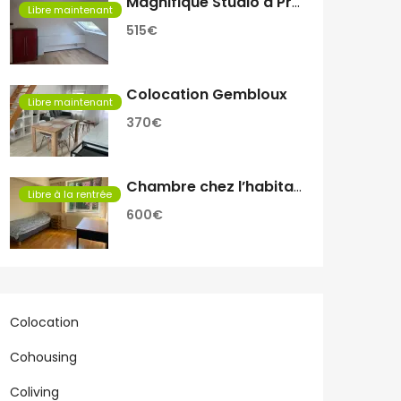
Magnifique Studio à Proximité de Rive Gauche
Libre maintenant
515€
Colocation Gembloux
Libre maintenant
370€
Chambre chez l’habitant
Libre à la rentrée
600€
Colocation
Cohousing
Coliving