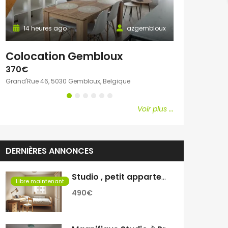
14 heures ago
azgembloux
14 heures a
Colocation Gembloux
Chambre c
370€
600€
Grand'Rue 46, 5030 Gembloux, Belgique
Avenue Emile Vand
Voir plus ...
DERNIÈRES ANNONCES
Studio , petit appartement
Libre maintenant
490€