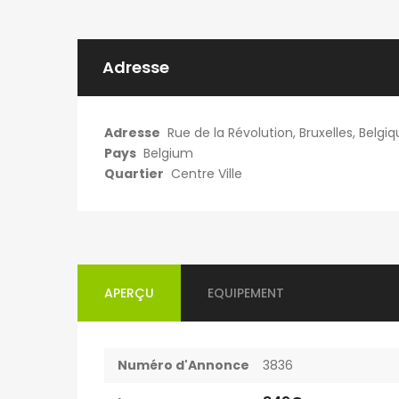
es ago
patricia nadege
5 jours ago
Adresse
Kot Meublé Montigny-sur-Sambre
400€
Adresse
Rue de la Révolution, Bruxelles, Belgi
ès 302, 6061 Charleroi, Belgique
Rue du Vieux Mayeur 1, 4000 Lièg
Pays
Belgium
Quartier
Centre Ville
APERÇU
EQUIPEMENT
Numéro d'Annonce
3836