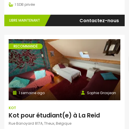
1
SDB privée
Contactez-nous
LIBRE MAINTENANT
RECOMMANDÉ
1 semaine ago
Sophie Grosjean
KOT
Kot pour étudiant(e) à La Reid
Rue Banoyard 817A, Theux, Belgique