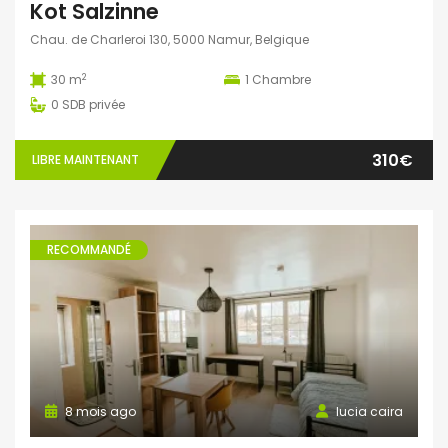
Kot Salzinne
Chau. de Charleroi 130, 5000 Namur, Belgique
2
30 m
1
Chambre
0
SDB privée
310€
LIBRE MAINTENANT
RECOMMANDÉ
8 mois ago
lucia caira