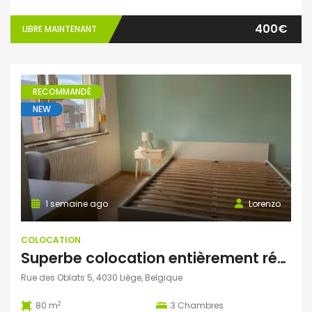
400€
LIBRE MAINTENANT
RECOMMANDÉ
NEW
1 semaine ago
Lorenzo
COLOCATION
Superbe colocation entièrement rénovée à Grivegnée (Liège)
Rue des Oblats 5, 4030 Liège, Belgique
2
80 m
3
Chambres