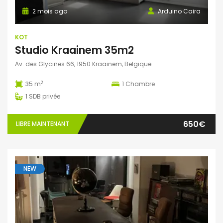
2 mois ago
Arduino Caira
KOT
Studio Kraainem 35m2
Av. des Glycines 66, 1950 Kraainem, Belgique
2
35 m
1
Chambre
1
SDB privée
650€
LIBRE MAINTENANT
NEW