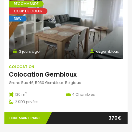
RECOMMANDÉ
COUP DE COEUR
NEW
3 jours ago
azgembloux
COLOCATION
Colocation Gembloux
Grand'Rue 46, 5030 Gembloux, Belgique
2
120 m
4
Chambres
2
SDB privées
370€
LIBRE MAINTENANT