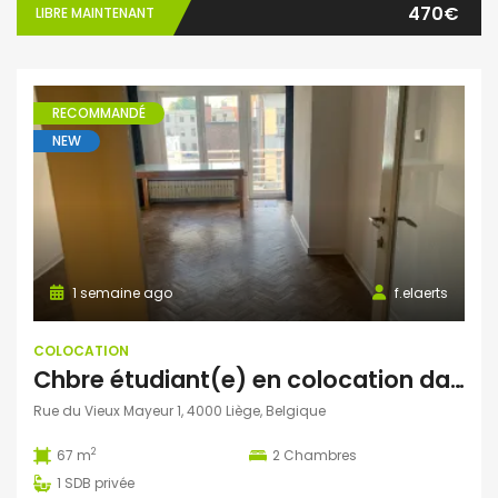
470€
LIBRE MAINTENANT
RECOMMANDÉ
NEW
1 semaine ago
f.elaerts
COLOCATION
Chbre étudiant(e) en colocation dans appartement 2 chbre avec balcon – en face de HELMo Guillemins
Rue du Vieux Mayeur 1, 4000 Liège, Belgique
2
67 m
2
Chambres
1
SDB privée