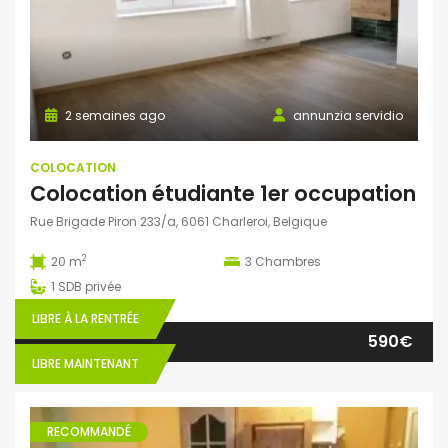
2 semaines ago
annunzia servidio
COLOCATION
Colocation étudiante 1er occupation
Rue Brigade Piron 233/a, 6061 Charleroi, Belgique
2
20 m
3
Chambres
1
SDB privée
LIBRE À LA RENTRÉE
590€
LIBRE MAINTENANT
RECOMMANDÉ