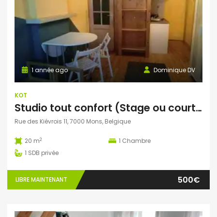
1 année ago
Dominique DV
KOT
Studio tout confort (Stage ou courte durée possible)
Rue des Kiévrois 11, 7000 Mons, Belgique
2
20 m
1
Chambre
1
SDB privée
500€
LIBRE MAINTENANT