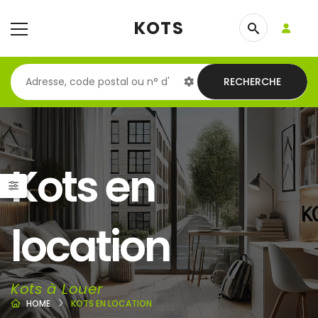
KOTS
RECHERCHE
Kots en
location
Kots à Louer
HOME
KOTS EN LOCATION