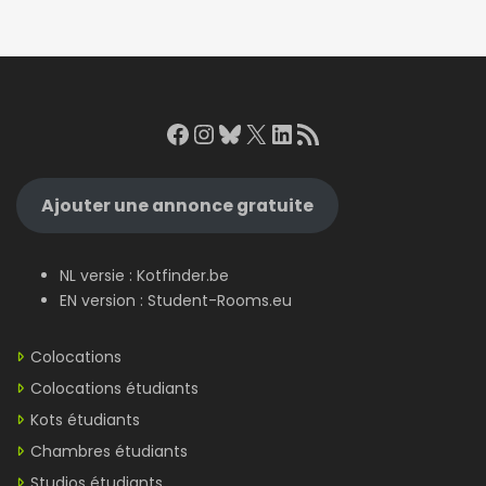
Facebook
Instagram
Bluesky
X
LinkedIn
RSS Feed
Ajouter une annonce gratuite
NL versie :
Kotfinder.be
EN version :
Student-Rooms.eu
Colocations
Colocations étudiants
Kots étudiants
Chambres étudiants
Studios étudiants