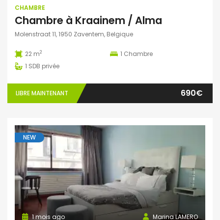
CHAMBRE
Chambre à Kraainem / Alma
Molenstraat 11, 1950 Zaventem, Belgique
2
22 m
1
Chambre
1
SDB privée
690€
LIBRE MAINTENANT
NEW
1 mois ago
Marina LAMERO