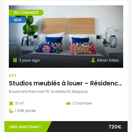
RECOMMANDÉ
NEW
3 jours ago
Killian Sdao
KOT
Studios meublés à louer – Résidence Ustel – Boulevard Poincaré, 76 – Anderlecht – à partir de 720 € charges incluses
Boulevard Poincaré 76, Anderlecht, Belgique
2
21 m
1
Chambre
1
SDB privée
720€
LIBRE MAINTENANT