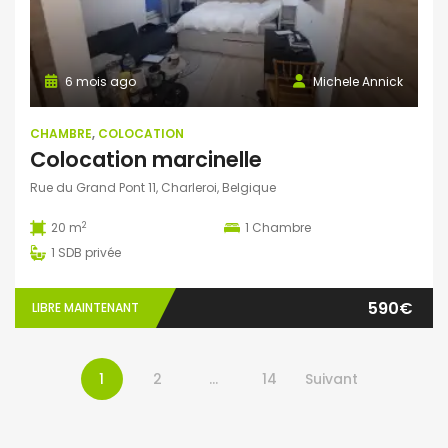
6 mois ago
Michele Annick
CHAMBRE
,
COLOCATION
Colocation marcinelle
Rue du Grand Pont 11, Charleroi, Belgique
2
20 m
1
Chambre
1
SDB privée
590€
LIBRE MAINTENANT
1
2
…
14
Suivant