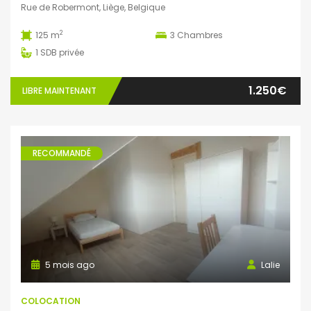
Rue de Robermont, Liège, Belgique
2
125 m
3
Chambres
1
SDB privée
1.250€
LIBRE MAINTENANT
RECOMMANDÉ
5 mois ago
Lalie
COLOCATION