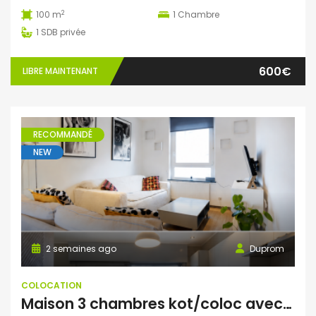
2
100 m
1
Chambre
1
SDB privée
600€
LIBRE MAINTENANT
RECOMMANDÉ
NEW
2 semaines ago
Duprom
COLOCATION
Maison 3 chambres kot/coloc avec terrasse et vue imprenable