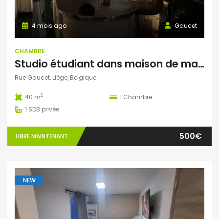
4 mois ago
Gaucet
CHAMBRE
Studio étudiant dans maison de maître – Parc de la Boverie (Liège)
Rue Gaucet, Liège, Belgique
2
40 m
1
Chambre
1
SDB privée
500€
LIBRE MAINTENANT
NEW