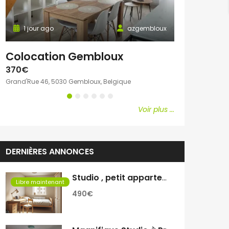
1 jour ago
azgembloux
1 jour ago
Colocation Gembloux
Chambre c
370€
600€
Grand'Rue 46, 5030 Gembloux, Belgique
Avenue Emile Vand
Voir plus ...
DERNIÈRES ANNONCES
Studio , petit appartement
Libre maintenant
490€