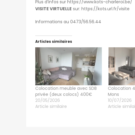
Plus d’infos sur https://www.kots-charleroi.be/
VISITE VIRTUELLE
sur: https://kots.url.fr/visite
go
patricia nadege
6 jours ago
Informations au 0473/56.56.44
Kot Meublé Montigny-sur-Sambre
400€
Articles similaires
ès 302, 6061 Charleroi, Belgique
Rue du Vieux Mayeur 1, 4000 Lièg
Colocation meuble avec SDB
Colocation 
privée (deux colocs) 400€
Mons
20/05/2026
10/07/2026
Article similaire
Article simila