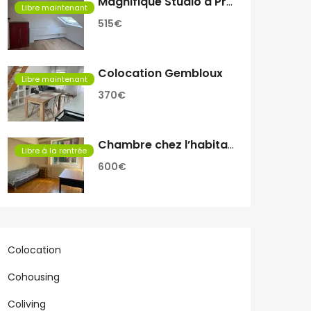
Magnifique Studio à Proximité de Rive Gauche
Libre maintenant
515€
Colocation Gembloux
Libre maintenant
370€
Chambre chez l’habitant
Libre à la rentrée
600€
Colocation
Cohousing
Coliving