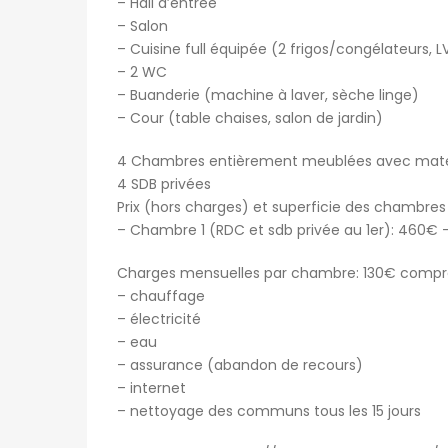
– Hall d’entrée
– Salon
– Cuisine full équipée (2 frigos/congélateurs, L
– 2 WC
– Buanderie (machine à laver, sèche linge)
– Cour (table chaises, salon de jardin)
4 Chambres entièrement meublées avec mat
4 SDB privées
Prix (hors charges) et superficie des chambres
– Chambre 1 (RDC et sdb privée au 1er): 460€ 
Charges mensuelles par chambre: 130€ comp
– chauffage
– électricité
– eau
– assurance (abandon de recours)
– internet
– nettoyage des communs tous les 15 jours