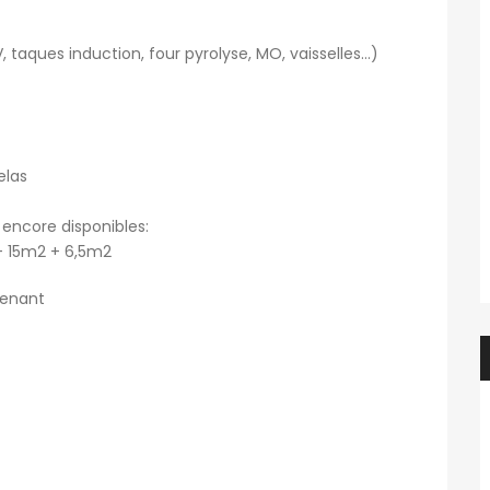
V, taques induction, four pyrolyse, MO, vaisselles…)
elas
 encore disponibles:
– 15m2 + 6,5m2
renant