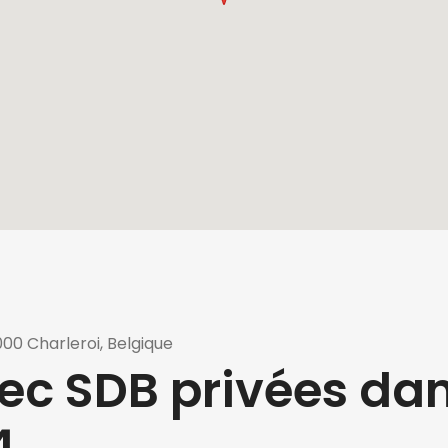
000 Charleroi, Belgique
avec SDB privées da
4