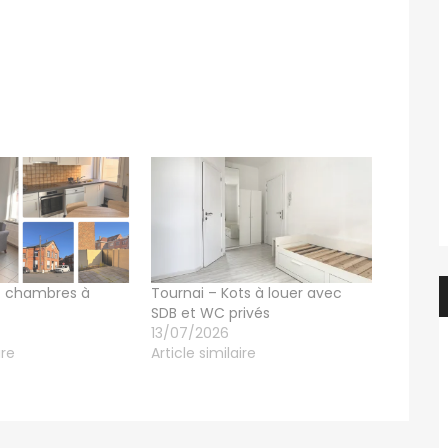
f.elaerts
7 jours ago
Evelyne Van Hulle
Chbre étudiant(e) en colocation dans appartement 2 chbre avec balcon – en face de HELMo Guillemins
Kot à louer 1 étudiant uniquement
450€
e, Belgique
Rue de la Cure 13, 6061 Charleroi, Belgique
4 chambres à
Tournai – Kots à louer avec
SDB et WC privés
13/07/2026
ire
Article similaire