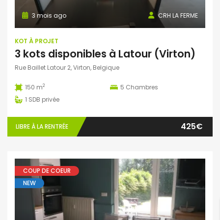
3 mois ago
CRH LA FERME
KOT À PROJET
3 kots disponibles à Latour (Virton)
Rue Baillet Latour 2, Virton, Belgique
2
150 m
5
Chambres
1
SDB privée
425€
LIBRE À LA RENTRÉE
COUP DE COEUR
NEW