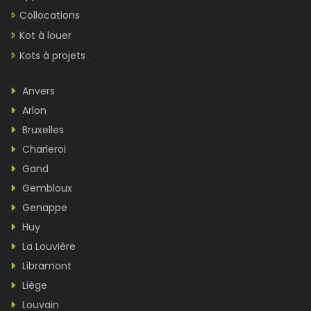
Collocations
Kot à louer
Kots à projets
Anvers
Arlon
Bruxelles
Charleroi
Gand
Gembloux
Genappe
Huy
La Louvière
Libramont
Liège
Louvain