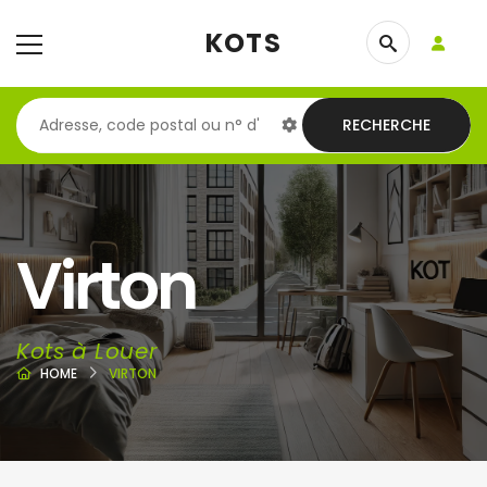
KOTS
RECHERCHE
Virton
Kots à Louer
HOME
VIRTON