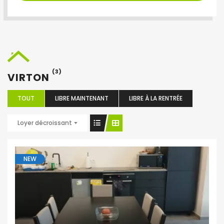
(3)
VIRTON
TOUT
LIBRE MAINTENANT
LIBRE À LA RENTRÉE
Loyer décroissant
NEW