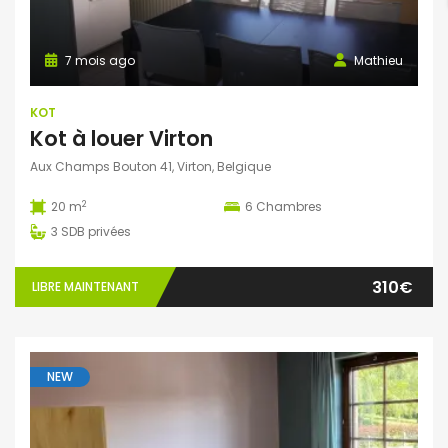
7 mois ago
Mathieu
KOT
Kot à louer Virton
Aux Champs Bouton 41, Virton, Belgique
2
20 m
6
Chambres
3
SDB privées
310€
LIBRE MAINTENANT
NEW