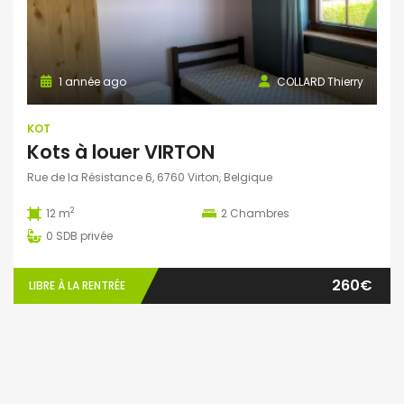
1 année ago
COLLARD Thierry
KOT
Kots à louer VIRTON
Rue de la Résistance 6, 6760 Virton, Belgique
2
12 m
2
Chambres
0
SDB privée
260€
LIBRE À LA RENTRÉE