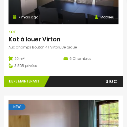
7 mois ago
Mathieu
KOT
Kot à louer Virton
Aux Champs Bouton 41, Virton, Belgique
2
20 m
6
Chambres
3
SDB privées
310€
LIBRE MAINTENANT
NEW