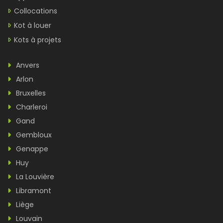
Collocations
Kot à louer
Kots à projets
Anvers
Arlon
Bruxelles
Charleroi
Gand
Gembloux
Genappe
Huy
La Louvière
Libramont
Liège
Louvain