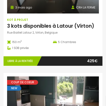
3 mois ago
CRH LA FERME
KOT À PROJET
3 kots disponibles à Latour (Virton)
Rue Baillet Latour 2, Virton, Belgique
2
150 m
5
Chambres
1
SDB privée
425€
LIBRE À LA RENTRÉE
COUP DE COEUR
NEW