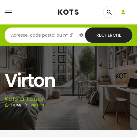
KOTS
RECHERCHE
Virton
Kots à Louer
HOME
VIRTON