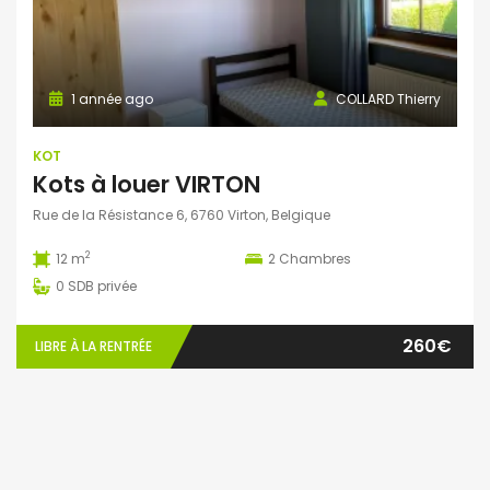
1 année ago
COLLARD Thierry
KOT
Kots à louer VIRTON
Rue de la Résistance 6, 6760 Virton, Belgique
2
12 m
2
Chambres
0
SDB privée
260€
LIBRE À LA RENTRÉE