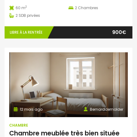
2
60 m
2
Chambres
2
SDB privées
900€
LIBRE À LA RENTRÉE
12 mois ago
Bernarddemolder
CHAMBRE
Chambre meublée très bien située