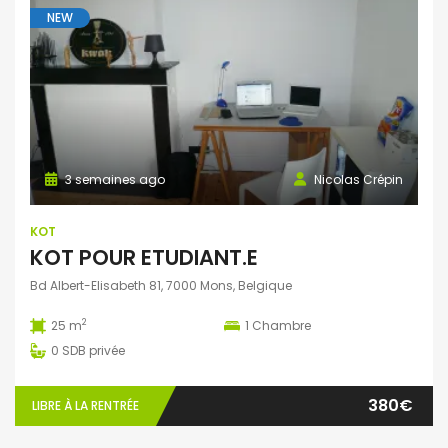
NEW
3 semaines ago
Nicolas Crépin
KOT
KOT POUR ETUDIANT.E
Bd Albert-Elisabeth 81, 7000 Mons, Belgique
2
25 m
1
Chambre
0
SDB privée
380€
LIBRE À LA RENTRÉE