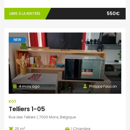
550€
LIBRE À LA RENTRÉE
NEW
4 mois ago
Philippe Faucon
KOT
Telliers 1-05
Rue des Telliers 1, 7000 Mons, Belgique
2
25 m
1
Chambre