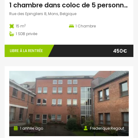
1 chambre dans coloc de 5 personnes à Mons
Rue des Epingliers 8, Mons, Belgique
2
15 m
1
Chambre
1
SDB privée
450€
LIBRE À LA RENTRÉE
1 année ago
Frederique Regout