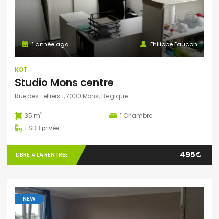
1 année ago
Philippe Faucon
KOT
Studio Mons centre
Rue des Telliers 1, 7000 Mons, Belgique
2
35 m
1
Chambre
1
SDB privée
495€
LIBRE À LA RENTRÉE
NEW