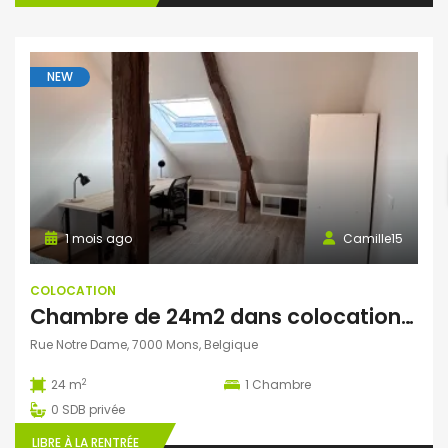
NEW
1 mois ago
Camille15
COLOCATION
Chambre de 24m2 dans colocation au cœur de Mons
Rue Notre Dame, 7000 Mons, Belgique
2
24 m
1
Chambre
0
SDB privée
LIBRE À LA RENTRÉE