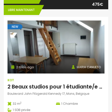
475€
LIBRE MAINTENANT
NEW
2 mois ago
MARIA CANUETO
KOT
2 Beaux studios pour 1 étudiante/e non domicilié/e à Mons
Boulevard John Fitzgerald Kennedy 17, Mons, Belgique
2
32 m
1
Chambre
1
SDB privée