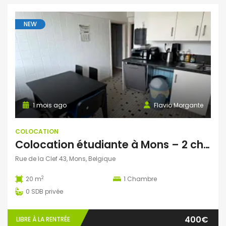
NEW
1 mois ago
Flavio Morgante
COLOCATION
Colocation étudiante à Mons – 2 chambres disponibles dès septembre 2026 !
Rue de la Clef 43, Mons, Belgique
2
20 m
1
Chambre
0
SDB privée
400€
LIBRE À LA RENTRÉE