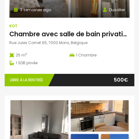
3 semaines ago
Dusollier
KOT
Chambre avec salle de bain privative et bureau séparé dans une colocation de 4 personnes
Rue Jules Cornet 65, 7000 Mons, Belgique
2
25 m
1
Chambre
1
SDB privée
500€
LIBRE À LA RENTRÉE