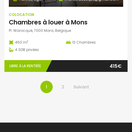
COLOCATION
Chambres à louer à Mons
Pl. Warocqué, 7000 Mons, Belgique
2
450 m
13
Chambres
4
SDB privées
415€
LIBRE À LA RENTRÉE
1
2
Suivant