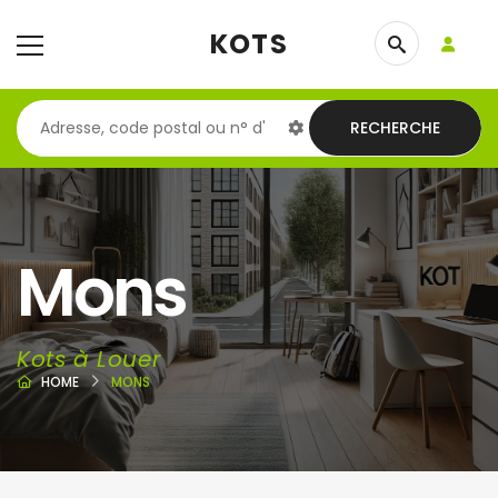
KOTS
RECHERCHE
Mons
Kots à Louer
HOME
MONS