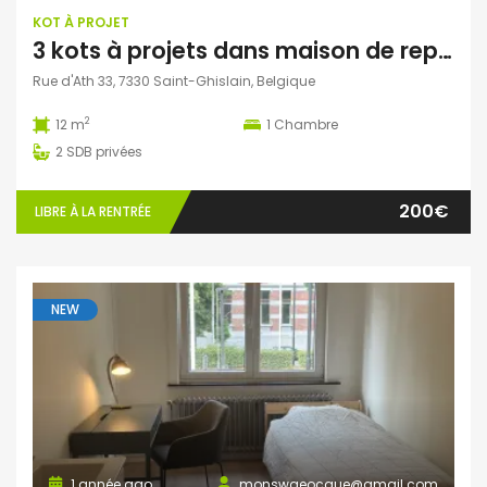
KOT À PROJET
3 kots à projets dans maison de repos
Rue d'Ath 33, 7330 Saint-Ghislain, Belgique
2
12 m
1
Chambre
2
SDB privées
200€
LIBRE À LA RENTRÉE
NEW
1 année ago
monswaeocque@gmail.com