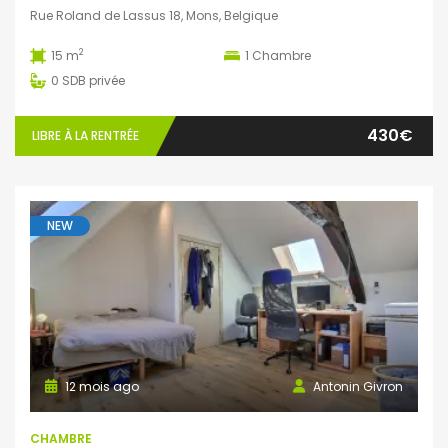
Rue Roland de Lassus 18, Mons, Belgique
2
15 m
1
Chambre
0
SDB privée
430€
LIBRE À LA RENTRÉE
NEW
12 mois ago
Antonin Givron
CHAMBRE