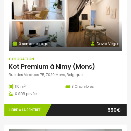
3 semaines ago
David Vega
COLOCATION
Kot Premium à Nimy (Mons)
Rue des Viaducs 75, 7020 Mons, Belgique
2
110 m
3
Chambres
0
SDB privée
550€
LIBRE À LA RENTRÉE