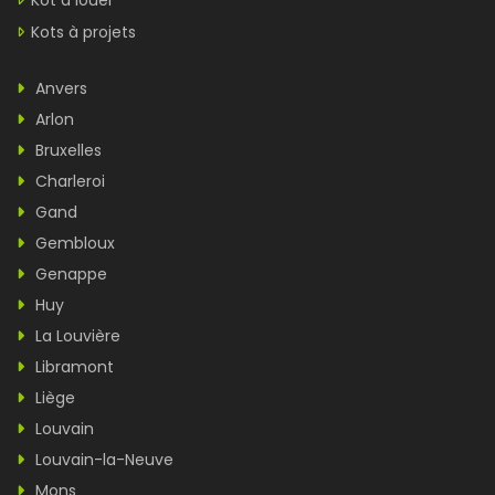
Kot à louer
Kots à projets
Anvers
Arlon
Bruxelles
Charleroi
Gand
Gembloux
Genappe
Huy
La Louvière
Libramont
Liège
Louvain
Louvain-la-Neuve
Mons