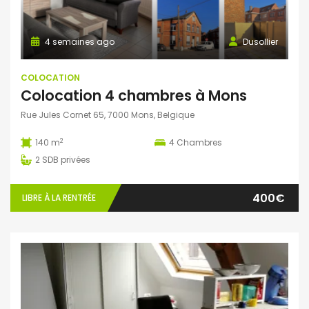
4 semaines ago
Dusollier
COLOCATION
Colocation 4 chambres à Mons
Rue Jules Cornet 65, 7000 Mons, Belgique
2
140 m
4
Chambres
2
SDB privées
400€
LIBRE À LA RENTRÉE