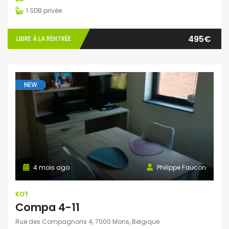
1
SDB privée
495€
LIBRE À LA RENTRÉE
NEW
4 mois ago
Philippe Faucon
KOT
Compa 4-11
Rue des Compagnons 4, 7000 Mons, Belgique