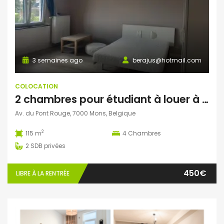
3 semaines ago
berajus@hotmail.com
COLOCATION
2 chambres pour étudiant à louer à Mons
Av. du Pont Rouge, 7000 Mons, Belgique
2
115 m
4
Chambres
2
SDB privées
450€
LIBRE À LA RENTRÉE