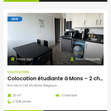
NEW
1 mois ago
Flavio Morgante
COLOCATION
Colocation étudiante à Mons – 2 chambres disponibles dès septembre 2026 !
Rue de la Clef 43, Mons, Belgique
2
20 m
1
Chambre
0
SDB privée