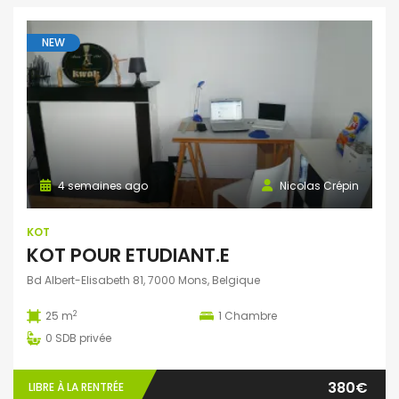
NEW
4 semaines ago
Nicolas Crépin
KOT
KOT POUR ETUDIANT.E
Bd Albert-Elisabeth 81, 7000 Mons, Belgique
2
25 m
1
Chambre
0
SDB privée
380€
LIBRE À LA RENTRÉE