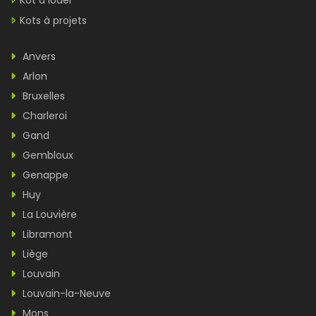
Kot à louer
Kots à projets
Anvers
Arlon
Bruxelles
Charleroi
Gand
Gembloux
Genappe
Huy
La Louvière
Libramont
Liège
Louvain
Louvain-la-Neuve
Mons