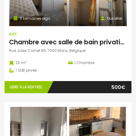
3 semaines ago
Dusollier
KOT
Chambre avec salle de bain privative et bureau séparé dans une colocation de 4 personnes
Rue Jules Cornet 65, 7000 Mons, Belgique
2
25 m
1
Chambre
1
SDB privée
500€
LIBRE À LA RENTRÉE