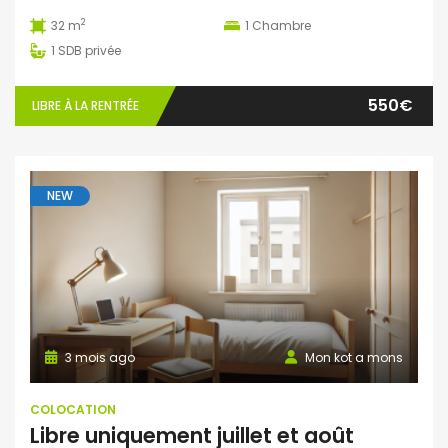
2
32 m
1
Chambre
1
SDB privée
550€
LIBRE À LA RENTRÉE
NEW
3 mois ago
Mon kot a mons
COLOCATION
Libre uniquement juillet et août