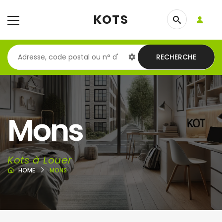
KOTS
RECHERCHE
Mons
Kots à Louer
HOME
MONS