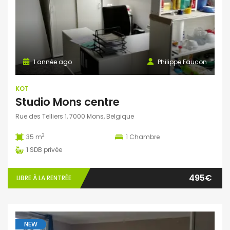
1 année ago
Philippe Faucon
KOT
Studio Mons centre
Rue des Telliers 1, 7000 Mons, Belgique
2
35 m
1
Chambre
1
SDB privée
495€
LIBRE À LA RENTRÉE
NEW