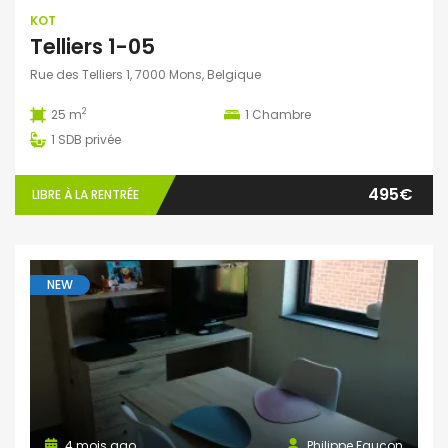
KOT
Telliers 1-05
Rue des Telliers 1, 7000 Mons, Belgique
2
25 m
1
Chambre
1
SDB privée
495€
LIBRE À LA RENTRÉE
NEW
4 mois ago
Philippe Faucon