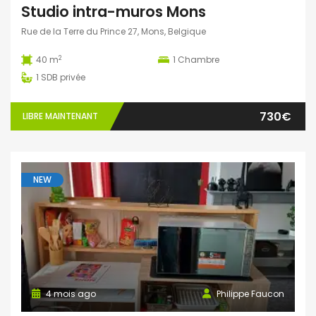
Studio intra-muros Mons
Rue de la Terre du Prince 27, Mons, Belgique
2
40 m
1
Chambre
1
SDB privée
730€
LIBRE MAINTENANT
NEW
4 mois ago
Philippe Faucon