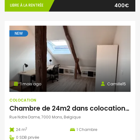
400€
LIBRE À LA RENTRÉE
NEW
1 mois ago
Camille15
COLOCATION
Chambre de 24m2 dans colocation au cœur de Mons
Rue Notre Dame, 7000 Mons, Belgique
2
24 m
1
Chambre
0
SDB privée