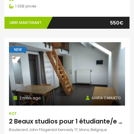
1
SDB privée
550€
LIBRE MAINTENANT
NEW
2 mois ago
MARIA CANUETO
KOT
2 Beaux studios pour 1 étudiante/e non domicilié/e à Mons
Boulevard John Fitzgerald Kennedy 17, Mons, Belgique