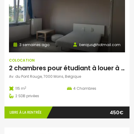
3 semaines ago
berajus@hotmail.com
COLOCATION
2 chambres pour étudiant à louer à Mons
Av. du Pont Rouge, 7000 Mons, Belgique
2
115 m
4
Chambres
2
SDB privées
450€
LIBRE À LA RENTRÉE