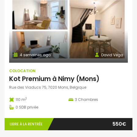
4 semaines ago
David Vega
COLOCATION
Kot Premium à Nimy (Mons)
Rue des Viaducs 75, 7020 Mons, Belgique
2
110 m
3
Chambres
0
SDB privée
550€
LIBRE À LA RENTRÉE