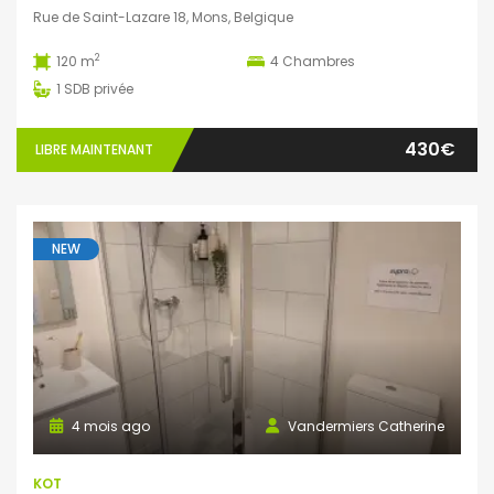
Rue de Saint-Lazare 18, Mons, Belgique
2
120 m
4
Chambres
1
SDB privée
430€
LIBRE MAINTENANT
NEW
4 mois ago
Vandermiers Catherine
KOT