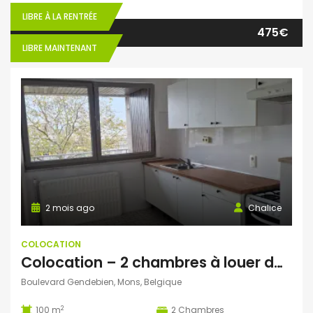
LIBRE À LA RENTRÉE
475€
LIBRE MAINTENANT
2 mois ago
Chalice
COLOCATION
Colocation – 2 chambres à louer dans un appart de 100m2 -près de la gare de Mons
Boulevard Gendebien, Mons, Belgique
2
100 m
2
Chambres