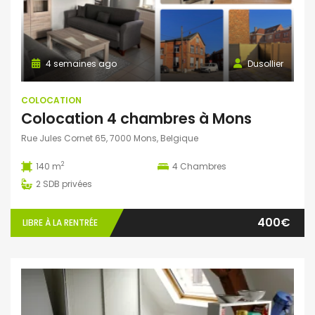
4 semaines ago
Dusollier
COLOCATION
Colocation 4 chambres à Mons
Rue Jules Cornet 65, 7000 Mons, Belgique
2
140 m
4
Chambres
2
SDB privées
400€
LIBRE À LA RENTRÉE