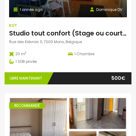
1 année ago
Dominique DV
KOT
Studio tout confort (Stage ou courte durée possible)
Rue des Kiévrois 11, 7000 Mons, Belgique
2
20 m
1
Chambre
1
SDB privée
500€
LIBRE MAINTENANT
RECOMMANDÉ