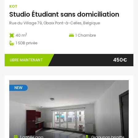
KOT
Studio Étudiant sans domiciliation
Rue du Village 79, Obaix Pont-à-Celles, Belgique
2
40 m
1
Chambre
1
SDB privée
450€
LIBRE MAINTENANT
NEW
1 année ago
Gigounon brigitte