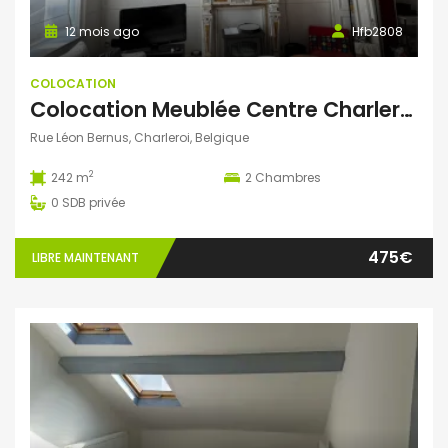
12 mois ago
Hfb2808
COLOCATION
Colocation Meublée Centre Charleroi
Rue Léon Bernus, Charleroi, Belgique
2
242 m
2
Chambres
0
SDB privée
475€
LIBRE MAINTENANT