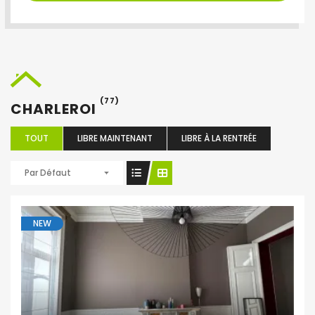
(77)
CHARLEROI
TOUT
LIBRE MAINTENANT
LIBRE À LA RENTRÉE
Par Défaut
NEW