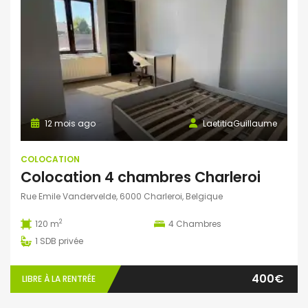
12 mois ago
LaetitiaGuillaume
COLOCATION
Colocation 4 chambres Charleroi
Rue Emile Vandervelde, 6000 Charleroi, Belgique
2
120 m
4
Chambres
1
SDB privée
400€
LIBRE À LA RENTRÉE