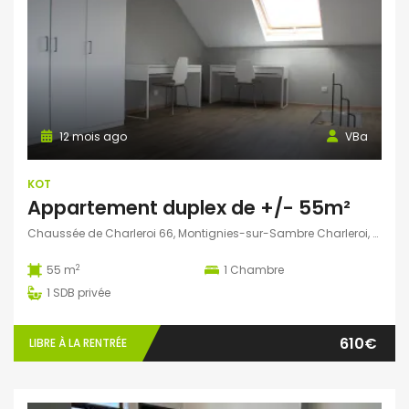
12 mois ago
VBa
KOT
Appartement duplex de +/- 55m²
Chaussée de Charleroi 66, Montignies-sur-Sambre Charleroi, Belgique
2
55 m
1
Chambre
1
SDB privée
610€
LIBRE À LA RENTRÉE