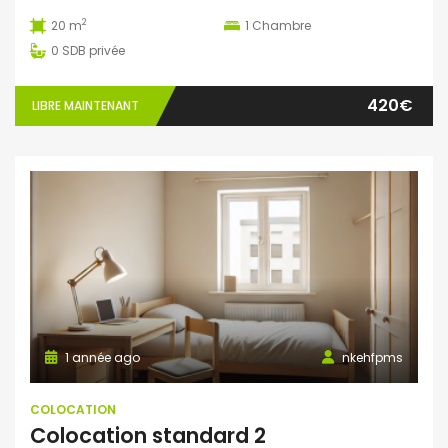
2
20 m
1
Chambre
0
SDB privée
420€
LIBRE MAINTENANT
1 année ago
nkehfpms
COLOCATION
Colocation standard 2