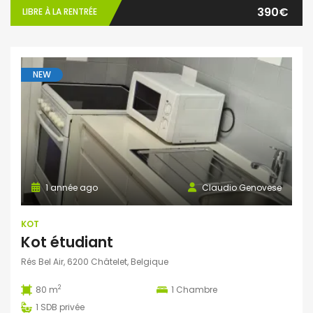
390€
LIBRE À LA RENTRÉE
NEW
1 année ago
Claudio Genovese
KOT
Kot étudiant
Rés Bel Air, 6200 Châtelet, Belgique
2
80 m
1
Chambre
1
SDB privée