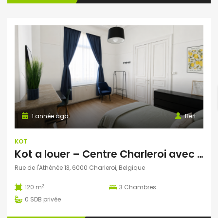
1 année ago
Bert
KOT
Kot a louer – Centre Charleroi avec Jardin + terasse
Rue de l'Athénée 13, 6000 Charleroi, Belgique
2
120 m
3
Chambres
0
SDB privée