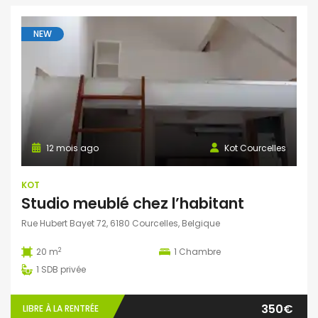
NEW
12 mois ago
Kot Courcelles
KOT
Studio meublé chez l’habitant
Rue Hubert Bayet 72, 6180 Courcelles, Belgique
2
20 m
1
Chambre
1
SDB privée
350€
LIBRE À LA RENTRÉE