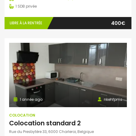
1
SDB privée
400€
LIBRE À LA RENTRÉE
1 année ago
nkehfpms
COLOCATION
Colocation standard 2
Rue du Presbytère 33, 6000 Charleroi, Belgique