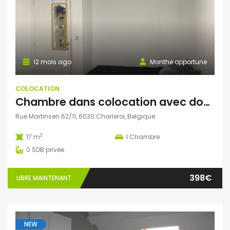
12 mois ago
Monthe opportune
COLOCATION
Chambre dans colocation avec domiciliation possible
Rue Martinsen 62/11, 6030 Charleroi, Belgique
2
17 m
1
Chambre
0
SDB privée
398€
LIBRE MAINTENANT
NEW