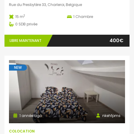
Rue du Presbytère 33, Charleroi, Belgique
2
15 m
1
Chambre
0
SDB privée
400€
LIBRE MAINTENANT
NEW
1 année ago
nkehfpms
COLOCATION