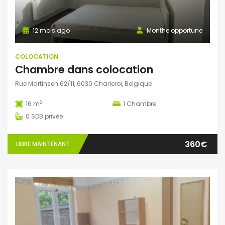
12 mois ago
Monthe opportune
COLOCATION
Chambre dans colocation
Rue Martinsen 62/11, 6030 Charleroi, Belgique
2
16 m
1
Chambre
0
SDB privée
360€
LIBRE MAINTENANT