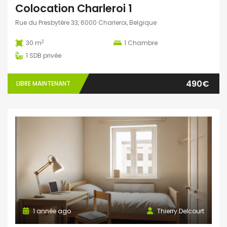
Colocation Charleroi 1
Rue du Presbytère 33, 6000 Charleroi, Belgique
2
30 m
1
Chambre
1
SDB privée
490€
LIBRE MAINTENANT
1 année ago
Thierry Delcourt