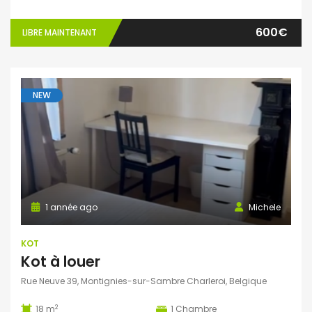
600€
LIBRE MAINTENANT
NEW
1 année ago
Michele
KOT
Kot à louer
Rue Neuve 39, Montignies-sur-Sambre Charleroi, Belgique
2
18 m
1
Chambre