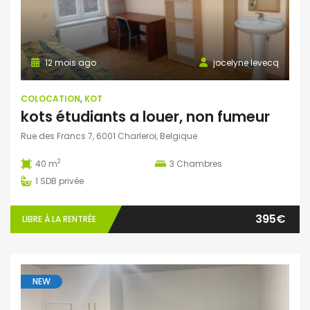
12 mois ago
jocelyne levecq
COLOCATION
,
KOT
kots étudiants a louer, non fumeur
Rue des Francs 7, 6001 Charleroi, Belgique
2
40 m
3
Chambres
1
SDB privée
395€
LIBRE À LA RENTRÉE
NEW