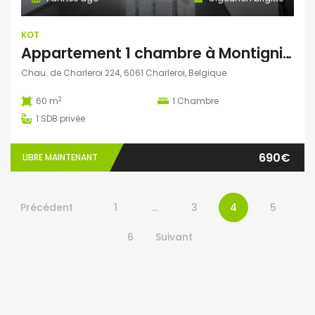
KOT
Appartement 1 chambre à Montignies-Sur-Sambre
Chau. de Charleroi 224, 6061 Charleroi, Belgique
2
60 m
1
Chambre
1
SDB privée
690€
LIBRE MAINTENANT
Précédent
1
…
3
4
5
6
Suivant