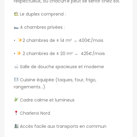
respectueux, où chacun·e peut se sentir chez soi.
Le duplex comprend
:
4 chambres privées
:
•
2 chambres de ± 14 m²
→
400€/mois
•
2 chambres de ± 20 m²
→
425€/mois
Salle de douche spacieuse et moderne
Cuisine équipée
(taques, four, frigo,
rangements…)
Cadre calme et lumineux
Charleroi Nord
Accès facile aux transports en commun