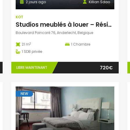
2 jours ago
Killian Sdao
KOT
Studios meublés à louer – Résidence Ustel – Boulevard Poincaré, 76 – Anderlecht – à partir de 720 € charges incluses
Boulevard Poincaré 76, Anderlecht, Belgique
2
21 m
1
Chambre
1
SDB privée
720€
LIBRE MAINTENANT
NEW