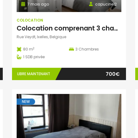
7 mois ago
capucine12
COLOCATION
Colocation comprenant 3 chambres (1 seule chambre de disponible)
Rue Veydt, Ixelles, Belgique
2
80 m
3
Chambres
1
SDB privée
700€
LIBRE MAINTENANT
NEW