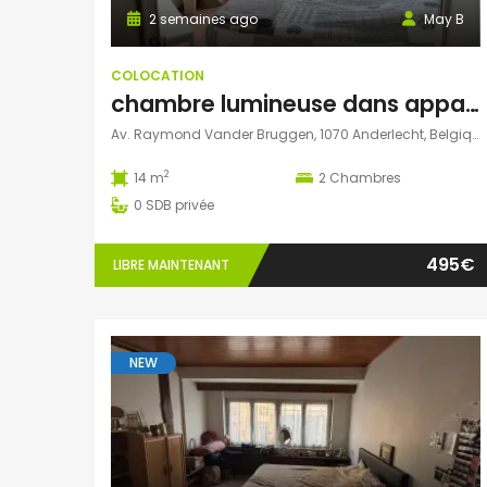
2 semaines ago
May B
COLOCATION
chambre lumineuse dans appart de 2 étudiantes – métro AUMALE
Av. Raymond Vander Bruggen, 1070 Anderlecht, Belgique
2
14 m
2
Chambres
0
SDB privée
495€
LIBRE MAINTENANT
NEW