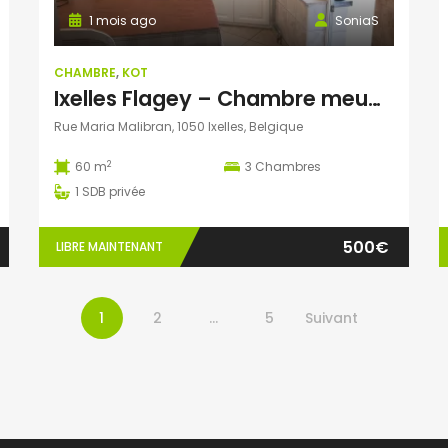
1 mois ago
SoniaS
CHAMBRE
,
KOT
Ixelles Flagey – Chambre meublée – Douche et lavabo privé
Rue Maria Malibran, 1050 Ixelles, Belgique
2
60 m
3
Chambres
1
SDB privée
500€
LIBRE MAINTENANT
1
2
…
5
Suivant