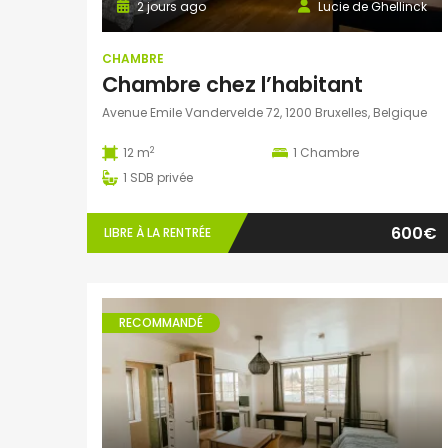
2 jours ago
Lucie de Ghellinck
CHAMBRE
Chambre chez l’habitant
Avenue Emile Vandervelde 72, 1200 Bruxelles, Belgique
2
12 m
1
Chambre
1
SDB privée
600€
LIBRE À LA RENTRÉE
RECOMMANDÉ