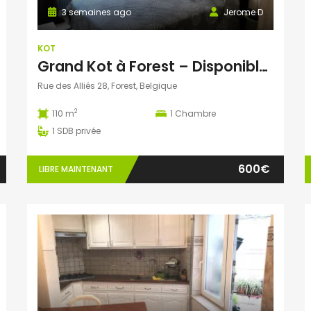
3 semaines ago
Jerome D
KOT
Grand Kot à Forest – Disponible début août
Rue des Alliés 28, Forest, Belgique
2
110 m
1
Chambre
1
SDB privée
600€
LIBRE MAINTENANT