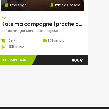
1 mois ago
Patricia Goosens
KOT
Kots ma campagne (proche châtelain)
Rue de Portugal, Saint-Gilles, Belgique
2
40 m
1
Chambre
1
SDB privée
800€
LIBRE MAINTENANT