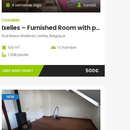
4 semaines ago
SoniaS
CHAMBRE
Ixelles – Furnished Room with private shower
Rue Maria Malibran, Ixelles, Belgique
2
100 m
1
Chambre
1
SDB privée
500€
LIBRE MAINTENANT
NEW