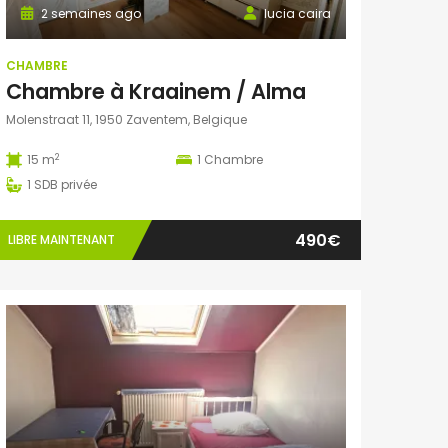
2 semaines ago
lucia caira
CHAMBRE
Chambre à Kraainem / Alma
Molenstraat 11, 1950 Zaventem, Belgique
2
15 m
1
Chambre
1
SDB privée
490€
LIBRE MAINTENANT