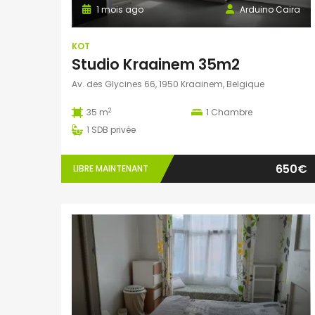
1 mois ago
Arduino Caira
KOT
Studio Kraainem 35m2
Av. des Glycines 66, 1950 Kraainem, Belgique
2
35 m
1
Chambre
1
SDB privée
650€
LIBRE MAINTENANT