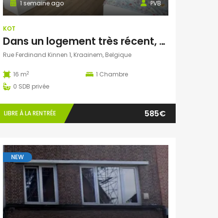
1 semaine ago
PVB
KOT
Dans un logement très récent, chambre tout confort. Quartier Kraainem / ALMA
Rue Ferdinand Kinnen 1, Kraainem, Belgique
2
16 m
1
Chambre
0
SDB privée
585€
LIBRE À LA RENTRÉE
NEW