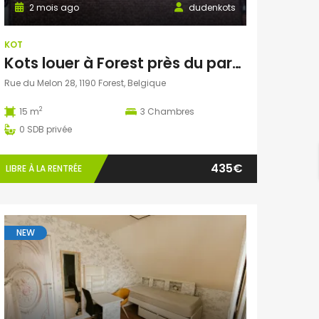
2 mois ago
dudenkots
KOT
Kots louer à Forest près du parc Duden
Rue du Melon 28, 1190 Forest, Belgique
2
15 m
3
Chambres
0
SDB privée
435€
LIBRE À LA RENTRÉE
NEW