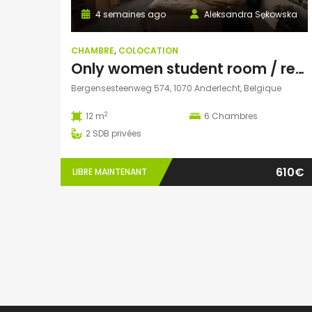
4 semaines ago
Aleksandra Sękowska
CHAMBRE
,
COLOCATION
Only women student room / rental
Bergensesteenweg 574, 1070 Anderlecht, Belgique
2
12 m
6
Chambres
2
SDB privées
610€
LIBRE MAINTENANT