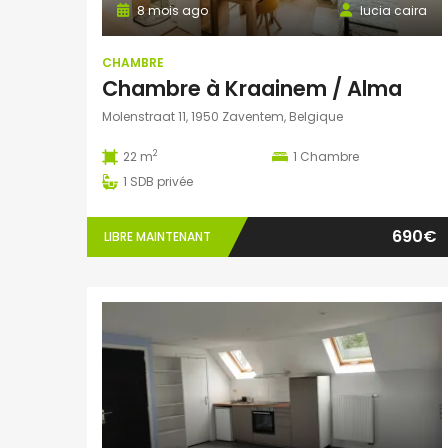
8 mois ago
lucia caira
CHAMBRE
Chambre à Kraainem / Alma
Molenstraat 11, 1950 Zaventem, Belgique
2
22 m
1
Chambre
1
SDB privée
690€
LIBRE MAINTENANT