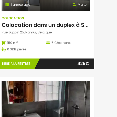
1 année ago
Maite
COLOCATION
Colocation dans un duplex à Salzinnes
Rue Juppin 25, Namur, Belgique
2
150 m
5
Chambres
0
SDB privée
425€
LIBRE À LA RENTRÉE