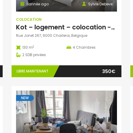
1 année ago
Sylvie Debeve
COLOCATION
Kot – logement – colocation -Charleroi
Rue Jonet 267, 6000 Charleroi, Belgique
2
130 m
4
Chambres
2
SDB privées
350€
LIBRE MAINTENANT
NEW