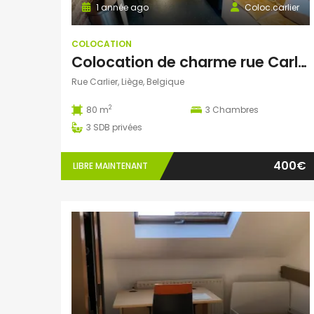
1 année ago
Coloc.carlier
COLOCATION
Colocation de charme rue Carlier
Rue Carlier, Liège, Belgique
2
80 m
3
Chambres
3
SDB privées
400€
LIBRE MAINTENANT