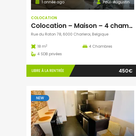
1 année ago
Paul-Augustin
COLOCATION
Colocation – Maison – 4 chambres avec salle de bain privée
Rue du Roton 78, 6000 Charleroi, Belgique
2
18 m
4
Chambres
4
SDB privées
450€
LIBRE À LA RENTRÉE
NEW