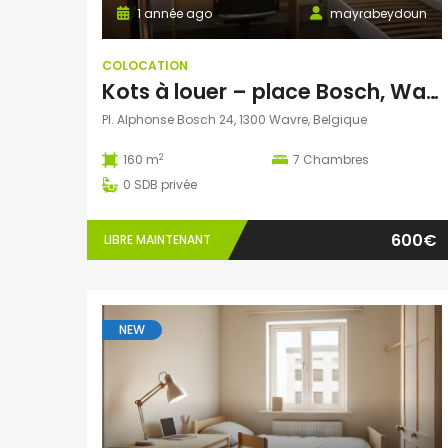
1 année ago
mayrabeydoun
COLOCATION
Kots à louer – place Bosch, Wavre
Pl. Alphonse Bosch 24, 1300 Wavre, Belgique
2
160 m
7
Chambres
0
SDB privée
600€
LIBRE MAINTENANT
NEW