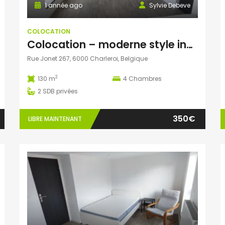
1 année ago
Sylvie Debeve
COLOCATION
Colocation – moderne style industriel
Rue Jonet 267, 6000 Charleroi, Belgique
2
130 m
4
Chambres
2
SDB privées
350€
LIBRE MAINTENANT