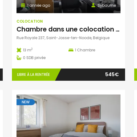
1 année ago
Sybaume
COLOCATION
Chambre dans une colocation au centre de bruxelles
Rue Royale 237, Saint-Josse-ten-Noode, Belgique
2
13 m
1
Chambre
0
SDB privée
545€
LIBRE À LA RENTRÉE
NEW