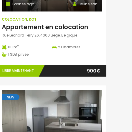
1 année ago
Jeunejean
COLOCATION
,
KOT
Appartement en colocation
Rue Léonard Terry 26, 4000 Liège, Belgique
2
80 m
2
Chambres
1
SDB privée
900€
LIBRE MAINTENANT
NEW