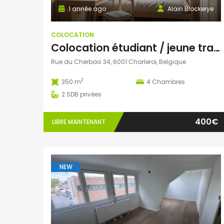
1 année ago
Alain Blockerye
COLOCATION
Colocation étudiant / jeune travailleur
Rue du Cherbois 34, 6001 Charleroi, Belgique
2
350 m
4
Chambres
2
SDB privées
400€
LIBRE MAINTENANT
NEW