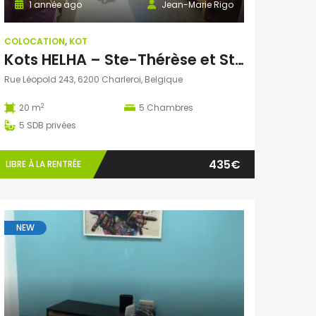
1 année ago
Jean-Marie Rigo
COLOCATION
,
KOT
Kots HELHA – Ste-Thérèse et St-Joseph – Rue Léopold
Rue Léopold 243, 6200 Charleroi, Belgique
2
20 m
5
Chambres
5
SDB privées
435€
LIBRE À LA RENTRÉE
NEW