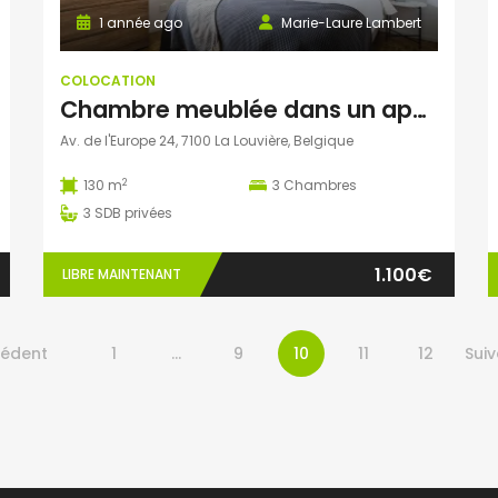
1 année ago
Marie-Laure Lambert
COLOCATION
Chambre meublée dans un appartement lumineux de 130 m² à Louvière pour 1100€ tout compris
Av. de l'Europe 24, 7100 La Louvière, Belgique
2
130 m
3
Chambres
3
SDB privées
1.100€
LIBRE MAINTENANT
cédent
1
…
9
10
11
12
Suiv