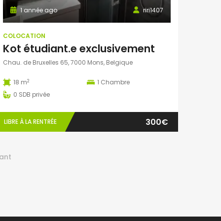
1 année ago
riri1407
COLOCATION
Kot étudiant.e exclusivement
Chau. de Bruxelles 65, 7000 Mons, Belgique
2
18 m
1
Chambre
0
SDB privée
300€
LIBRE À LA RENTRÉE
ant