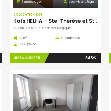
1 année ago
Jean-Marie Rigo
COLOCATION
,
KOT
Kots HELHA – Ste-Thérèse et St-Joseph – Rue du Blot
Rue du Blot 5, 6061 Charleroi, Belgique
2
20 m
6
Chambres
1
SDB privée
345€
LIBRE À LA RENTRÉE