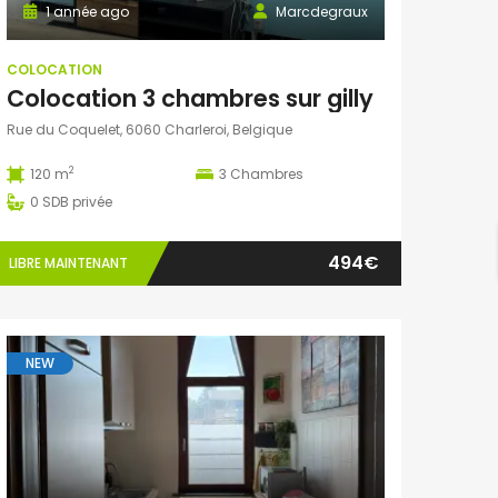
1 année ago
Marcdegraux
COLOCATION
Colocation 3 chambres sur gilly
Rue du Coquelet, 6060 Charleroi, Belgique
2
120 m
3
Chambres
0
SDB privée
494€
LIBRE MAINTENANT
NEW