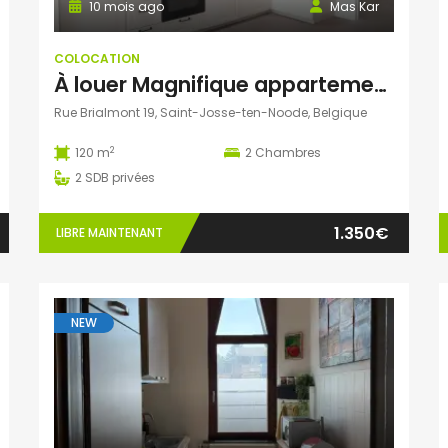
10 mois ago
Mas Kar
COLOCATION
À louer Magnifique appartement rénové de 120 m² à Saint-Josse – Idéal colocation etudiante – Première occupation
Rue Brialmont 19, Saint-Josse-ten-Noode, Belgique
2
120 m
2
Chambres
2
SDB privées
1.350€
LIBRE MAINTENANT
NEW