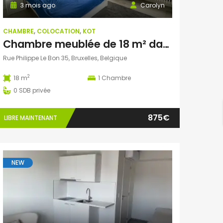
3 mois ago
Carolyn
CHAMBRE
,
COLOCATION
,
KOT
Chambre meublée de 18 m² dans le Quartier Européen
Rue Philippe Le Bon 35, Bruxelles, Belgique
2
18 m
1
Chambre
0
SDB privée
875€
LIBRE MAINTENANT
NEW