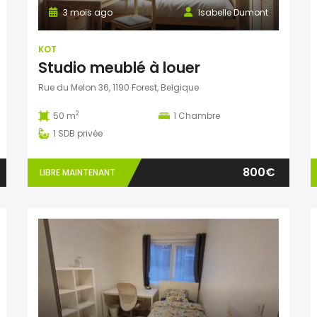
3 mois ago
Isabelle Dumont
KOT
Studio meublé à louer
Rue du Melon 36, 1190 Forest, Belgique
2
50 m
1
Chambre
1
SDB privée
800€
LIBRE MAINTENANT