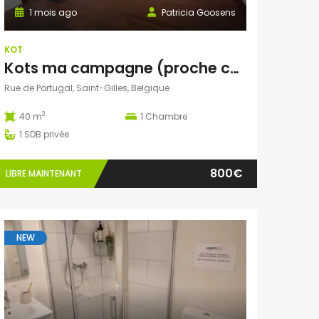
1 mois ago
Patricia Goosens
KOT
Kots ma campagne (proche châtelain)
Rue de Portugal, Saint-Gilles, Belgique
2
40 m
1
Chambre
1
SDB privée
800€
LIBRE MAINTENANT
NEW