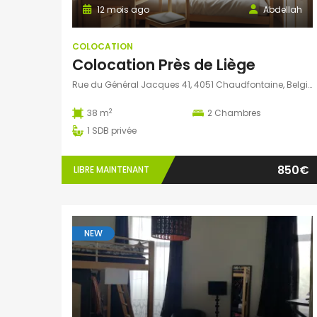
12 mois ago
Abdellah
COLOCATION
Colocation Près de Liège
Rue du Général Jacques 41, 4051 Chaudfontaine, Belgique
2
38 m
2
Chambres
1
SDB privée
850€
LIBRE MAINTENANT
NEW