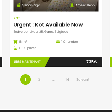
5 mois ago
Amelia Henn
KOT
Urgent : Kot Available Now
Eedverbondkaai 25, Gand, Belgique
2
18 m
1
Chambre
1
SDB privée
735€
LIBRE MAINTENANT
1
2
…
14
Suivant