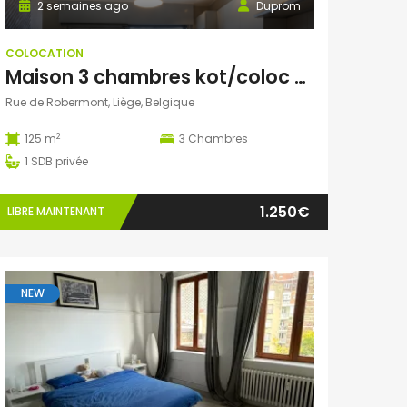
2 semaines ago
Duprom
COLOCATION
Maison 3 chambres kot/coloc avec terrasse et vue imprenable
Rue de Robermont, Liège, Belgique
2
125 m
3
Chambres
1
SDB privée
1.250€
LIBRE MAINTENANT
NEW