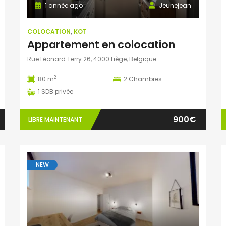
1 année ago
Jeunejean
COLOCATION
,
KOT
Appartement en colocation
Rue Léonard Terry 26, 4000 Liège, Belgique
2
80 m
2
Chambres
1
SDB privée
900€
LIBRE MAINTENANT
NEW