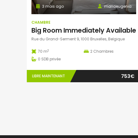
3 mois ago
mariaeugenia
CHAMBRE
Big Room Immediately Available
Rue du Grand-Serment 9, 1000 Bruxelles, Belgique
2
70 m
2
Chambres
0
SDB privée
753€
LIBRE MAINTENANT