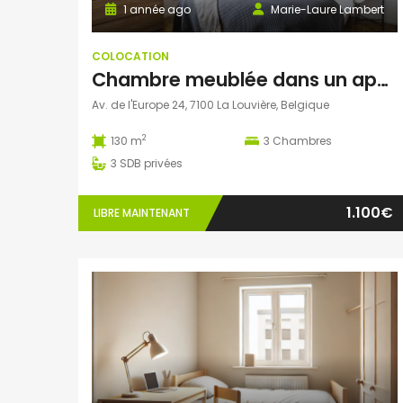
1 année ago
Marie-Laure Lambert
COLOCATION
Chambre meublée dans un appartement lumineux de 130 m² à Louvière pour 1100€ tout compris
Av. de l'Europe 24, 7100 La Louvière, Belgique
2
130 m
3
Chambres
3
SDB privées
1.100€
LIBRE MAINTENANT