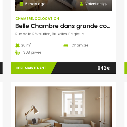
5 mois ago
Valentine Igk
CHAMBRE
,
COLOCATION
Belle Chambre dans grande colocation (Maison de maitre)
Rue de la Révolution, Bruxelles, Belgique
2
20 m
1
Chambre
1
SDB privée
842€
LIBRE MAINTENANT