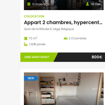
12 mois ago
Oli Vier
COLOCATION
Appart 2 chambres, hypercentre Liège, balcon sur Meuse
Quai de la Ribuée 5, Liège, Belgique
2
70 m
2
Chambres
1
SDB privée
800€
LIBRE MAINTENANT
NEW