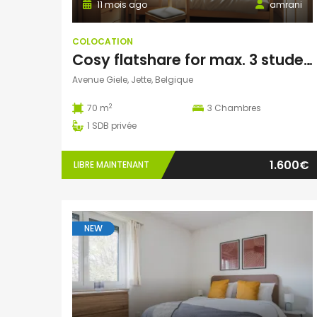
11 mois ago
amrani
COLOCATION
Cosy flatshare for max. 3 students/interns
Avenue Giele, Jette, Belgique
2
70 m
3
Chambres
1
SDB privée
1.600€
LIBRE MAINTENANT
NEW