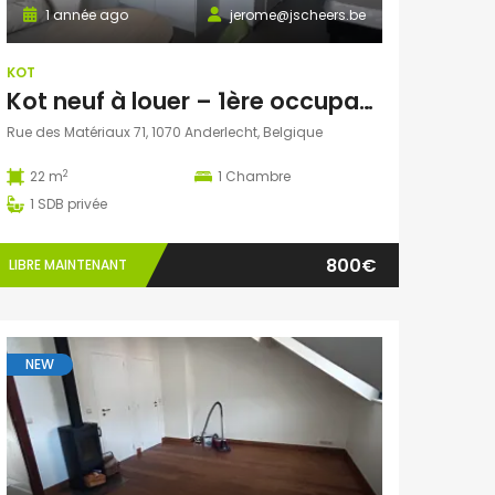
1 année ago
jerome@jscheers.be
KOT
Kot neuf à louer – 1ère occupation – Anderlecht (1070)
Rue des Matériaux 71, 1070 Anderlecht, Belgique
2
22 m
1
Chambre
1
SDB privée
800€
LIBRE MAINTENANT
NEW