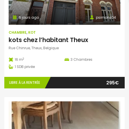
6 jours ago
psimons04
CHAMBRE
,
KOT
kots chez l’habitant Theux
Rue Chinrue, Theux, Belgique
2
16 m
3
Chambres
1
SDB privée
295€
LIBRE À LA RENTRÉE