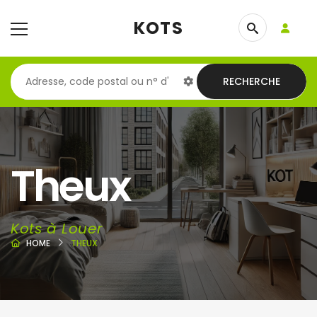
KOTS
RECHERCHE
Theux
Kots à Louer
HOME
THEUX