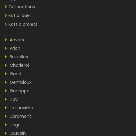
Collocations
Kot à louer
Kots à projets
Anvers
Arlon
Bruxelles
Charleroi
Gand
Gembloux
Genappe
Huy
La Louvière
Libramont
Liège
Louvain