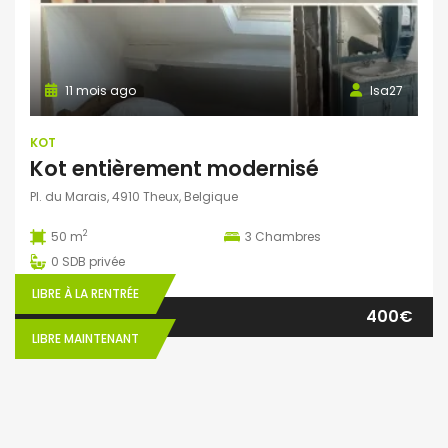
11 mois ago
Isa27
KOT
Kot entièrement modernisé
Pl. du Marais, 4910 Theux, Belgique
2
50 m
3
Chambres
0
SDB privée
LIBRE À LA RENTRÉE
400€
LIBRE MAINTENANT