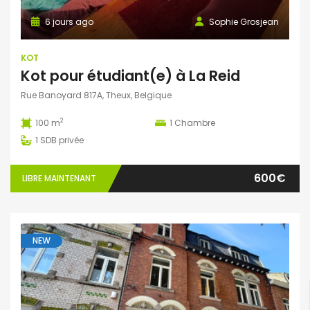
6 jours ago
Sophie Grosjean
KOT
Kot pour étudiant(e) à La Reid
Rue Banoyard 817A, Theux, Belgique
2
100 m
1
Chambre
1
SDB privée
600€
LIBRE MAINTENANT
NEW