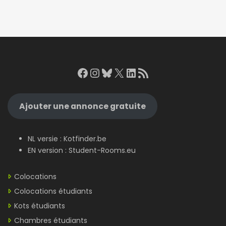
Facebook
Instagram
Bluesky
X
LinkedIn
RSS Feed
Ajouter une annonce gratuite
NL versie :
Kotfinder.be
EN version :
Student-Rooms.eu
Colocations
Colocations étudiants
Kots étudiants
Chambres étudiants