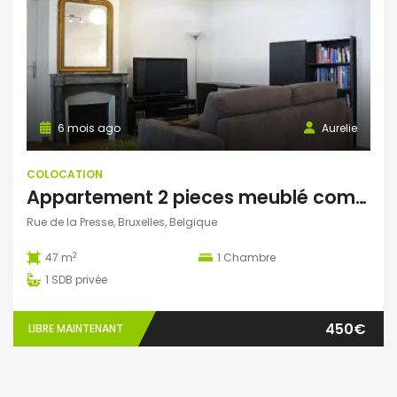
6 mois ago
Aurelie
COLOCATION
Appartement 2 pieces meublé compose d’une chambre
Rue de la Presse, Bruxelles, Belgique
2
47 m
1
Chambre
1
SDB privée
450€
LIBRE MAINTENANT