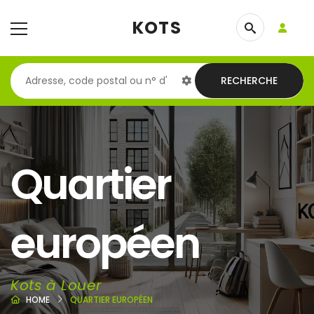
KOTS
RECHERCHE
Quartier
européen
Kots à Louer
HOME
QUARTIER EUROPÉEN