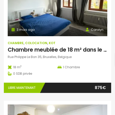
3 mois ago
Carolyn
CHAMBRE
,
COLOCATION
,
KOT
Chambre meublée de 18 m² dans le Quartier Européen
Rue Philippe Le Bon 35, Bruxelles, Belgique
2
18 m
1
Chambre
0
SDB privée
875€
LIBRE MAINTENANT