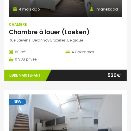
4 mois ago
Imanelkadd
CHAMBRE
Chambre à louer (Laeken)
Rue Stevens-Delannoy Bruxelles, Belgique
2
80 m
4
Chambres
0
SDB privée
520€
LIBRE MAINTENANT
NEW