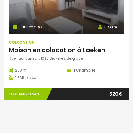
1 année ago
Hajdinaj
COLOCATION
Maison en colocation à Laeken
Rue Paul Janson, 1020 Bruxelles, Belgique
2
200 m
4
Chambres
1
SDB privée
520€
LIBRE MAINTENANT