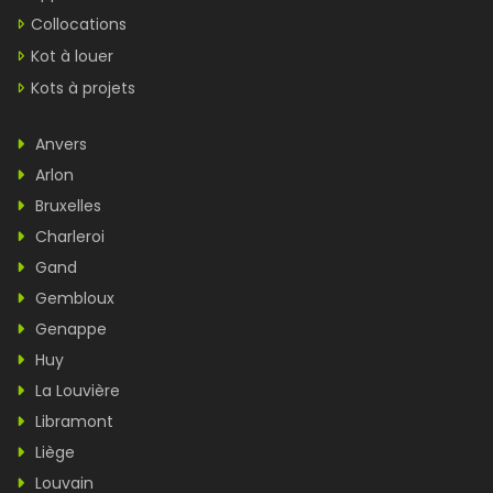
Collocations
Kot à louer
Kots à projets
Anvers
Arlon
Bruxelles
Charleroi
Gand
Gembloux
Genappe
Huy
La Louvière
Libramont
Liège
Louvain