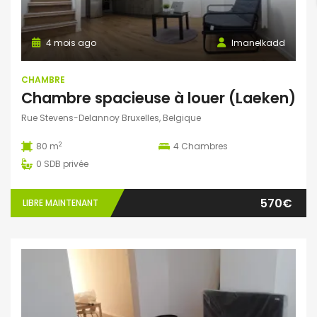
4 mois ago
Imanelkadd
CHAMBRE
Chambre spacieuse à louer (Laeken)
Rue Stevens-Delannoy Bruxelles, Belgique
2
80 m
4
Chambres
0
SDB privée
570€
LIBRE MAINTENANT