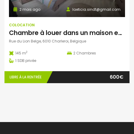
2 mois ago
laeticia.sindt@gmail.com
COLOCATION
Chambre à louer dans un maison en colocation
Rue du Lion Belge, 6010 Charleroi, Belgique
2
145 m
2
Chambres
1
SDB privée
600€
LIBRE À LA RENTRÉE