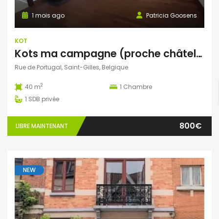
1 mois ago
Patricia Goosens
KOT
Kots ma campagne (proche châtelain)
Rue de Portugal, Saint-Gilles, Belgique
2
40 m
1
Chambre
1
SDB privée
800€
LIBRE MAINTENANT
NEW