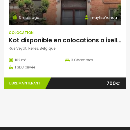
3 mois ago
maylisefranca
COLOCATION
Kot disponible en colocations a ixelles
Rue Veydt, Ixelles, Belgique
2
102 m
3
Chambres
1
SDB privée
700€
LIBRE MAINTENANT