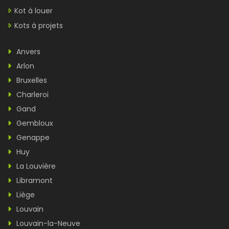
Kot à louer
Kots à projets
Anvers
Arlon
Bruxelles
Charleroi
Gand
Gembloux
Genappe
Huy
La Louvière
Libramont
Liège
Louvain
Louvain-la-Neuve