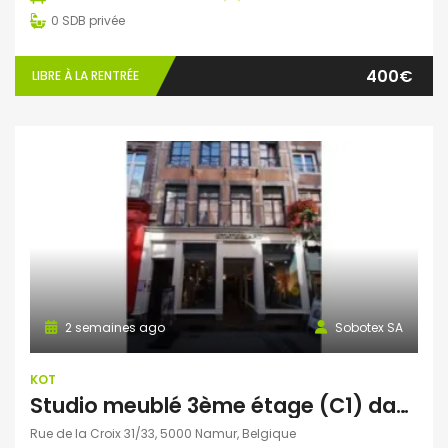
0
SDB privée
400€
LIBRE À LA RENTRÉE
2 semaines ago
Sobotex SA
KOT
Studio meublé 3ème étage (C1) dans le centre-ville de Namur
Rue de la Croix 31/33, 5000 Namur, Belgique