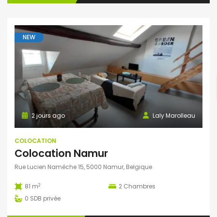
NEW
2 jours ago
Laly Marolleau
COLOCATION
Colocation Namur
Rue Lucien Namêche 15, 5000 Namur, Belgique
2
81 m
2
Chambres
0
SDB privée