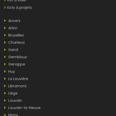
Kot à louer
Kots à projets
Anvers
Arlon
Bruxelles
Charleroi
Gand
Gembloux
Genappe
Huy
La Louvière
Libramont
Liège
Louvain
Louvain-la-Neuve
Mons