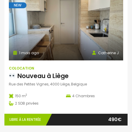
NEW
1 mois ago
Catherine J
COLOCATION
Nouveau à Liège
Rue des Petites Vignes, 4000 Liège, Belgique
2
150 m
4
Chambres
2
SDB privées
490€
LIBRE À LA RENTRÉE