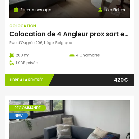
2 semaines ago
Lola Pieters
COLOCATION
Colocation de 4 Angleur prox sart et helmo
Rue d'Ougrée 206, Liège, Belgique
2
200 m
4
Chambres
1
SDB privée
420€
LIBRE À LA RENTRÉE
RECOMMANDÉ
NEW