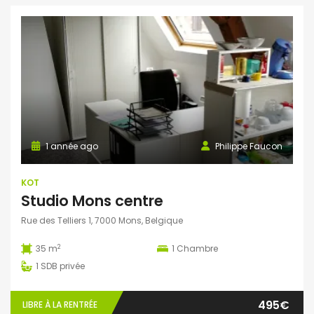
1 année ago
Philippe Faucon
KOT
Studio Mons centre
Rue des Telliers 1, 7000 Mons, Belgique
2
35 m
1
Chambre
1
SDB privée
495€
LIBRE À LA RENTRÉE