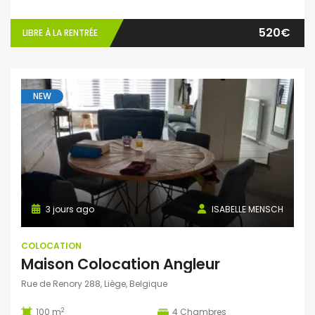
520€
LIBRE À LA RENTRÉE
NEW
3 jours ago
ISABELLE MENSCH
COLOCATION
Maison Colocation Angleur
Rue de Renory 288, Liège, Belgique
2
100 m
4
Chambres