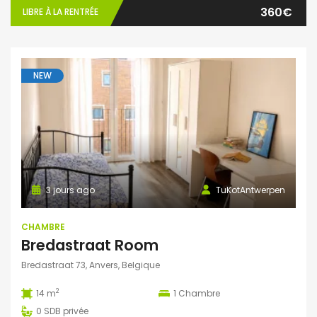
360€
LIBRE À LA RENTRÉE
NEW
3 jours ago
TuKotAntwerpen
CHAMBRE
Bredastraat Room
Bredastraat 73, Anvers, Belgique
2
14 m
1
Chambre
0
SDB privée