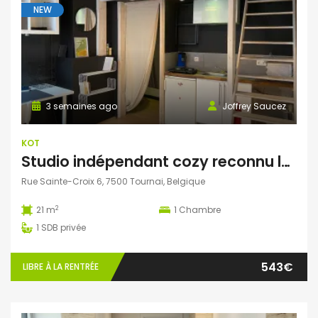
NEW
3 semaines ago
Joffrey Saucez
KOT
Studio indépendant cozy reconnu logement officiel de la Ville de Tournai, ‘Chez Martine’
Rue Sainte-Croix 6, 7500 Tournai, Belgique
2
21 m
1
Chambre
1
SDB privée
543€
LIBRE À LA RENTRÉE