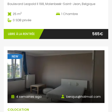
Boulevard Leopold II 198, Molenbeek-Saint-Jean, Belgique
2
25 m
1
Chambre
0
SDB privée
565€
LIBRE À LA RENTRÉE
NEW
4 semaines ago
berajus@hotmail.com
COLOCATION