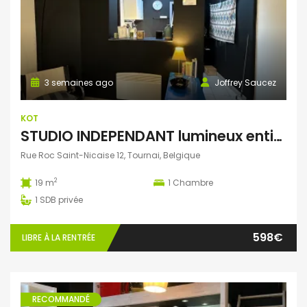
3 semaines ago
Joffrey Saucez
KOT
STUDIO INDEPENDANT lumineux entièrement meublé
Rue Roc Saint-Nicaise 12, Tournai, Belgique
2
19 m
1
Chambre
1
SDB privée
598€
LIBRE À LA RENTRÉE
RECOMMANDÉ