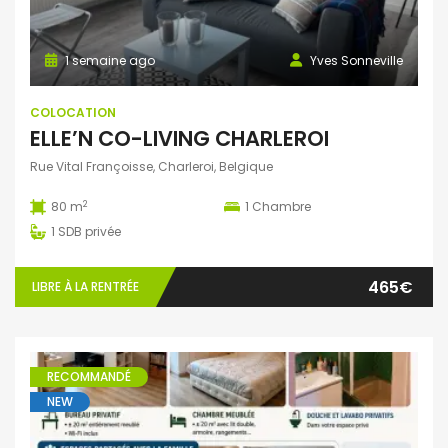
1 semaine ago
Yves Sonneville
COLOCATION
ELLE’N CO-LIVING CHARLEROI
Rue Vital Françoisse, Charleroi, Belgique
2
80 m
1
Chambre
1
SDB privée
465€
LIBRE À LA RENTRÉE
RECOMMANDÉ
NEW