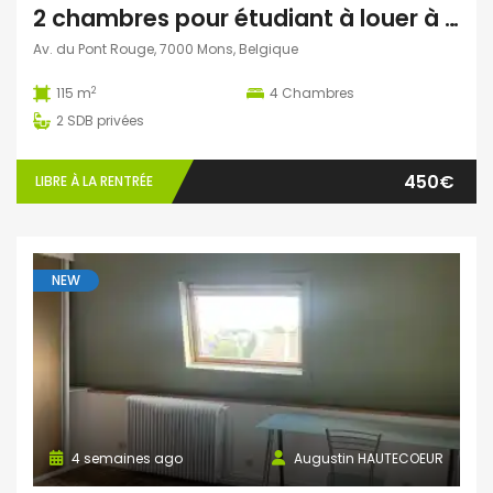
2 chambres pour étudiant à louer à Mons
Av. du Pont Rouge, 7000 Mons, Belgique
2
115 m
4
Chambres
2
SDB privées
450€
LIBRE À LA RENTRÉE
NEW
4 semaines ago
Augustin HAUTECOEUR