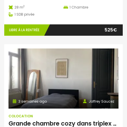
2
28 m
1
Chambre
1
SDB privée
525€
LIBRE À LA RENTRÉE
3 semaines ago
Joffrey Saucez
COLOCATION
Grande chambre cozy dans triplex d’une maison de Maître typique de Bruxelles