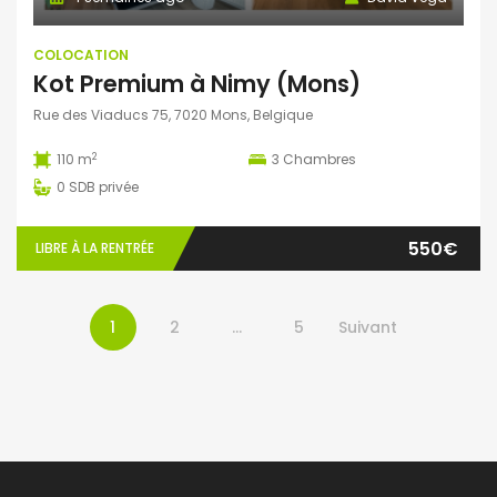
COLOCATION
Kot Premium à Nimy (Mons)
Rue des Viaducs 75, 7020 Mons, Belgique
2
110 m
3
Chambres
0
SDB privée
550€
LIBRE À LA RENTRÉE
1
2
…
5
Suivant