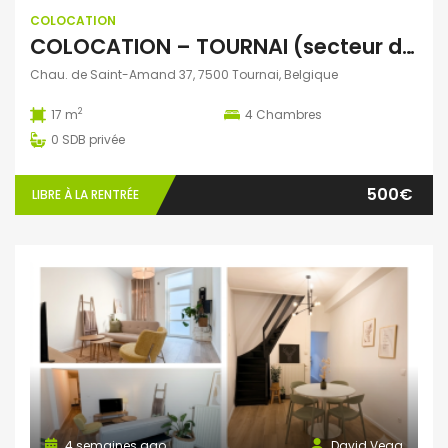
COLOCATION
COLOCATION – TOURNAI (secteur des Bastions)
Chau. de Saint-Amand 37, 7500 Tournai, Belgique
2
17 m
4
Chambres
0
SDB privée
500€
LIBRE À LA RENTRÉE
4 semaines ago
David Vega