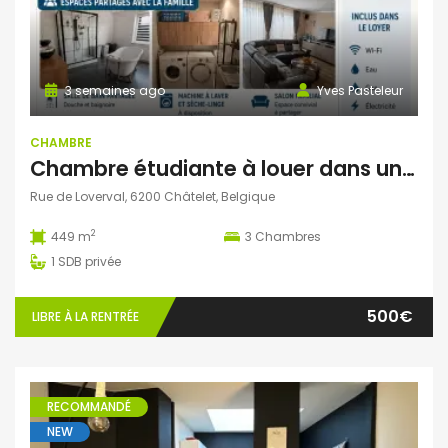
3 semaines ago
Yves Pasteleur
CHAMBRE
Chambre étudiante à louer dans une ambiance familiale – Châtelet
Rue de Loverval, 6200 Châtelet, Belgique
2
449 m
3
Chambres
1
SDB privée
500€
LIBRE À LA RENTRÉE
RECOMMANDÉ
NEW