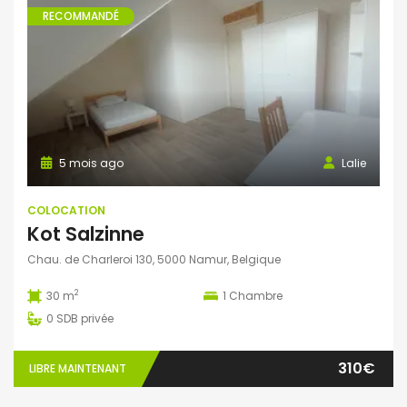
RECOMMANDÉ
5 mois ago
Lalie
COLOCATION
Kot Salzinne
Chau. de Charleroi 130, 5000 Namur, Belgique
2
30 m
1
Chambre
0
SDB privée
310€
LIBRE MAINTENANT