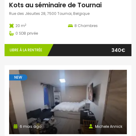
Kots au séminaire de Tournai
Rue des Jésuites 28, 7500 Tournai, Belgique
2
20 m
8
Chambres
0
SDB privée
340€
LIBRE À LA RENTRÉE
NEW
6 mois ago
Michele Annick