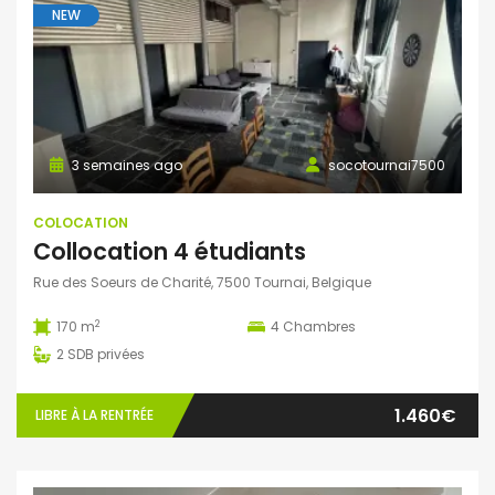
NEW
3 semaines ago
socotournai7500
COLOCATION
Collocation 4 étudiants
Rue des Soeurs de Charité, 7500 Tournai, Belgique
2
170 m
4
Chambres
2
SDB privées
1.460€
LIBRE À LA RENTRÉE