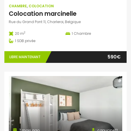
CHAMBRE
,
COLOCATION
Colocation marcinelle
Rue du Grand Pont 11, Charleroi, Belgique
2
20 m
1
Chambre
1
SDB privée
590€
LIBRE MAINTENANT
7 mois ago
capucine12