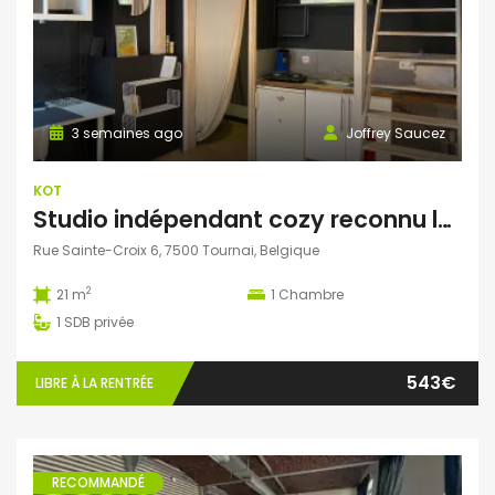
3 semaines ago
Joffrey Saucez
KOT
Studio indépendant cozy reconnu logement officiel de la Ville de Tournai, ‘Chez Martine’
Rue Sainte-Croix 6, 7500 Tournai, Belgique
2
21 m
1
Chambre
1
SDB privée
543€
LIBRE À LA RENTRÉE
RECOMMANDÉ