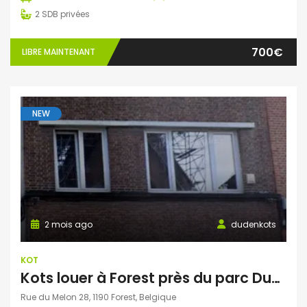
2
SDB privées
700€
LIBRE MAINTENANT
NEW
2 mois ago
dudenkots
KOT
Kots louer à Forest près du parc Duden
Rue du Melon 28, 1190 Forest, Belgique