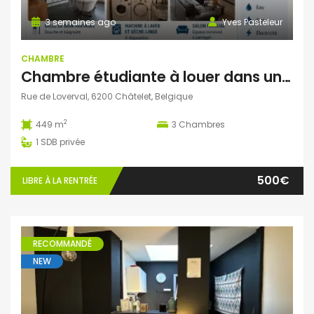
3 semaines ago
Yves Pasteleur
CHAMBRE
Chambre étudiante à louer dans une ambiance familiale – Châtelet
Rue de Loverval, 6200 Châtelet, Belgique
2
449 m
3
Chambres
1
SDB privée
500€
LIBRE À LA RENTRÉE
RECOMMANDÉ
NEW