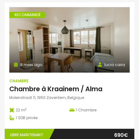
RECOMMANDÉ
8 mois ago
lucia caira
CHAMBRE
Chambre à Kraainem / Alma
Molenstraat 11, 1950 Zaventem, Belgique
2
22 m
1
Chambre
1
SDB privée
690€
LIBRE MAINTENANT