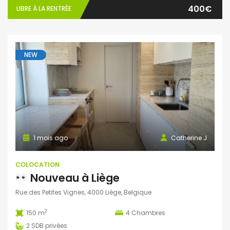
400€
LIBRE À LA RENTRÉE
NEW
1 mois ago
Catherine J
COLOCATION
Nouveau à Liège
Rue des Petites Vignes, 4000 Liège, Belgique
2
150 m
4
Chambres
2
SDB privées