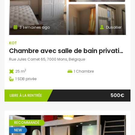
3 semaines ago
Dusollier
KOT
Chambre avec salle de bain privative et bureau séparé dans une colocation de 4 personnes
Rue Jules Cornet 65, 7000 Mons, Belgique
2
25 m
1
Chambre
1
SDB privée
500€
LIBRE À LA RENTRÉE
RECOMMANDÉ
NEW