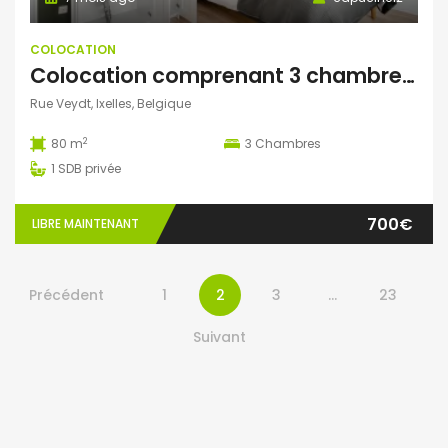
COLOCATION
Colocation comprenant 3 chambres (1 seule chambre de disponible)
Rue Veydt, Ixelles, Belgique
2
80 m
3
Chambres
1
SDB privée
700€
LIBRE MAINTENANT
Précédent
1
2
3
…
23
Suivant