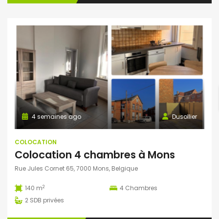
4 semaines ago
Dusollier
COLOCATION
Colocation 4 chambres à Mons
Rue Jules Cornet 65, 7000 Mons, Belgique
2
140 m
4
Chambres
2
SDB privées