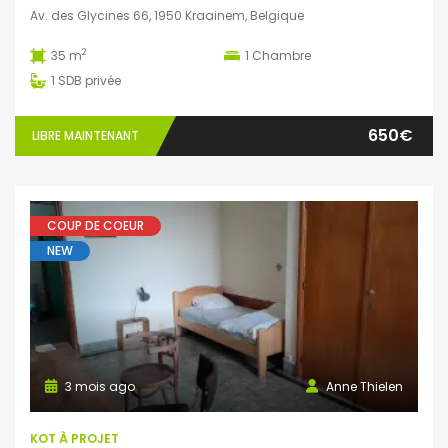
Av. des Glycines 66, 1950 Kraainem, Belgique
2
35 m
1
Chambre
1
SDB privée
650€
LIBRE MAINTENANT
COUP DE COEUR
NEW
3 mois ago
Anne Thielen
KOT À PROJET