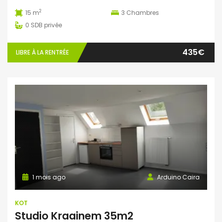
2
15 m
3
Chambres
0
SDB privée
435€
LIBRE À LA RENTRÉE
1 mois ago
Arduino Caira
KOT
Studio Kraainem 35m2