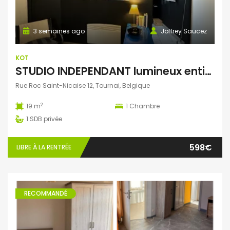
3 semaines ago
Joffrey Saucez
KOT
STUDIO INDEPENDANT lumineux entièrement meublé
Rue Roc Saint-Nicaise 12, Tournai, Belgique
2
19 m
1
Chambre
1
SDB privée
598€
LIBRE À LA RENTRÉE
RECOMMANDÉ