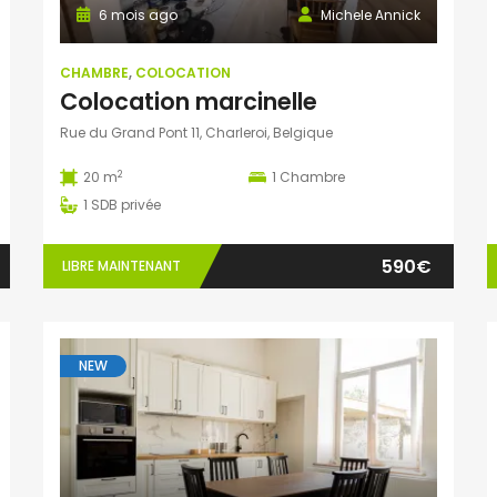
6 mois ago
Michele Annick
CHAMBRE
,
COLOCATION
Colocation marcinelle
Rue du Grand Pont 11, Charleroi, Belgique
2
20 m
1
Chambre
1
SDB privée
590€
LIBRE MAINTENANT
NEW