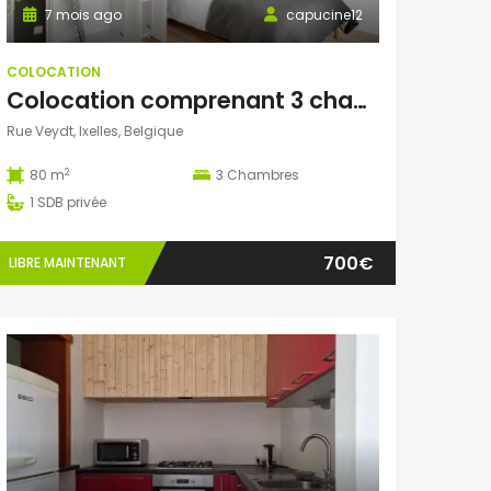
7 mois ago
capucine12
COLOCATION
Colocation comprenant 3 chambres (1 seule chambre de disponible)
Rue Veydt, Ixelles, Belgique
2
80 m
3
Chambres
1
SDB privée
700€
LIBRE MAINTENANT