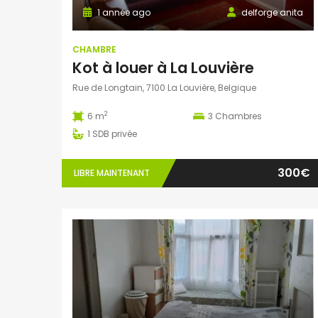
1 année ago
delforge anita
CHAMBRE
Kot à louer à La Louvière
Rue de Longtain, 7100 La Louvière, Belgique
2
6 m
3
Chambres
1
SDB privée
300€
LIBRE MAINTENANT