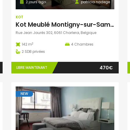
2 jours ago
patricia nadege
KOT
Kot Meublé Montigny-sur-Sambre
Rue Jean Jaurès 302, 6061 Charleroi, Belgique
2
142 m
4
Chambres
2
SDB privées
470€
LIBRE MAINTENANT
NEW