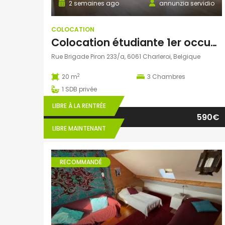
2 semaines ago
annunzia servidio
COLOCATION
Colocation étudiante 1er occupation
Rue Brigade Piron 233/a, 6061 Charleroi, Belgique
2
20 m
3
Chambres
1
SDB privée
LIBRE À LA RENTRÉE
590€
LIBRE MAINTENANT
RECOMMANDÉ