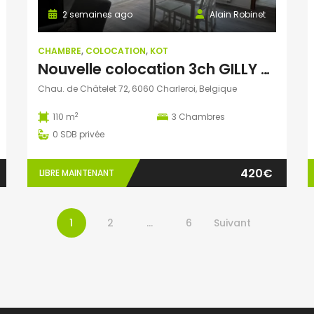
2 semaines ago
Alain Robinet
CHAMBRE
,
COLOCATION
,
KOT
Nouvelle colocation 3ch GILLY – proche GHDC site Viviers
Chau. de Châtelet 72, 6060 Charleroi, Belgique
2
110 m
3
Chambres
0
SDB privée
420€
LIBRE MAINTENANT
1
2
…
6
Suivant