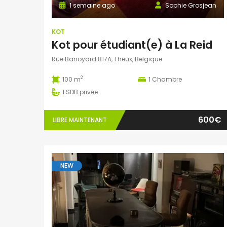
1 semaine ago
Sophie Grosjean
KOT
Kot pour étudiant(e) à La Reid
Rue Banoyard 817A, Theux, Belgique
2
100 m
1
Chambre
1
SDB privée
600€
LIBRE MAINTENANT
NEW