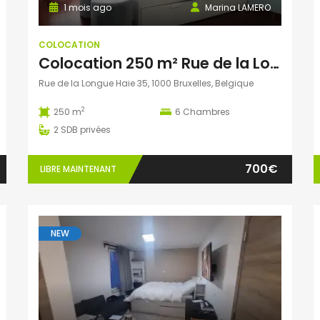
1 mois ago
Marina LAMERO
COLOCATION
Colocation 250 m² Rue de la Longue Haie, Bruxelles, Belgique
Rue de la Longue Haie 35, 1000 Bruxelles, Belgique
2
250 m
6
Chambres
2
SDB privées
700€
LIBRE MAINTENANT
NEW