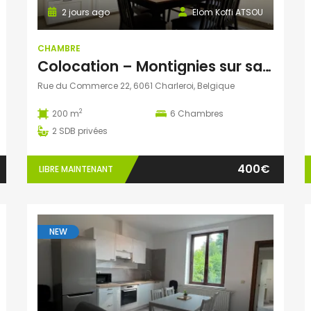
2 jours ago
Elom Koffi ATSOU
CHAMBRE
Colocation – Montignies sur sambre
Rue du Commerce 22, 6061 Charleroi, Belgique
2
200 m
6
Chambres
2
SDB privées
400€
LIBRE MAINTENANT
NEW