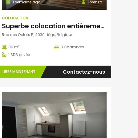
1 semaine ago
Lorenzo
COLOCATION
Superbe colocation entièrement rénovée à Grivegnée (Liège)
Rue des Oblats 5, 4030 Liège, Belgique
2
80 m
3
Chambres
1
SDB privée
Contactez-nous
LIBRE MAINTENANT