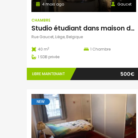
4 mois ago
Gaucet
CHAMBRE
Studio étudiant dans maison de maître – Parc de la Boverie (Liège)
Rue Gaucet, Liège, Belgique
2
40 m
1
Chambre
1
SDB privée
500€
LIBRE MAINTENANT
NEW