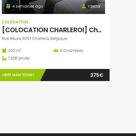
4 semaines ago
rdelzor
COLOCATION
[COLOCATION CHARLEROI] Chambres meublées dans une grande maison de 200 m² avec jardin
Rue Neuve, 6061 Charleroi, Belgique
2
200 m
4
Chambres
1
SDB privée
375€
LIBRE MAINTENANT