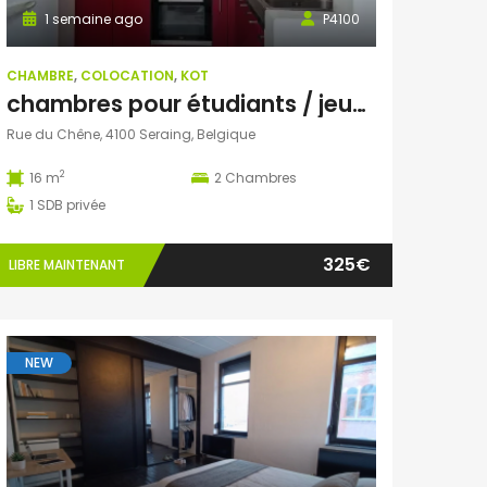
1 semaine ago
P4100
CHAMBRE
,
COLOCATION
,
KOT
chambres pour étudiants / jeunes actifs
Rue du Chêne, 4100 Seraing, Belgique
2
16 m
2
Chambres
1
SDB privée
325€
LIBRE MAINTENANT
NEW