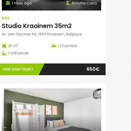
1 mois ago
Arduino Caira
KOT
Studio Kraainem 35m2
Av. des Glycines 66, 1950 Kraainem, Belgique
2
35 m
1
Chambre
1
SDB privée
650€
LIBRE MAINTENANT