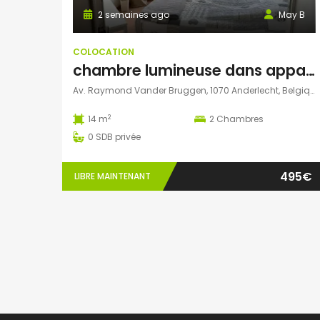
2 semaines ago
May B
COLOCATION
chambre lumineuse dans appart de 2 étudiantes – métro AUMALE
Av. Raymond Vander Bruggen, 1070 Anderlecht, Belgique
2
14 m
2
Chambres
0
SDB privée
495€
LIBRE MAINTENANT