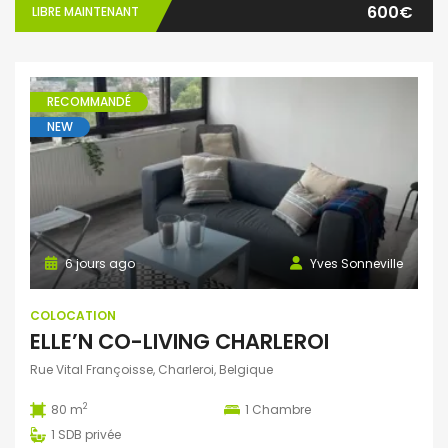
600€
LIBRE MAINTENANT
RECOMMANDÉ
NEW
6 jours ago
Yves Sonneville
COLOCATION
ELLE’N CO-LIVING CHARLEROI
Rue Vital Françoisse, Charleroi, Belgique
2
80 m
1
Chambre
1
SDB privée