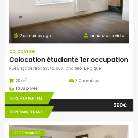
2 semaines ago
annunzia servidio
COLOCATION
Colocation étudiante 1er occupation
Rue Brigade Piron 233/a, 6061 Charleroi, Belgique
2
20 m
3
Chambres
1
SDB privée
LIBRE À LA RENTRÉE
590€
LIBRE MAINTENANT
RECOMMANDÉ