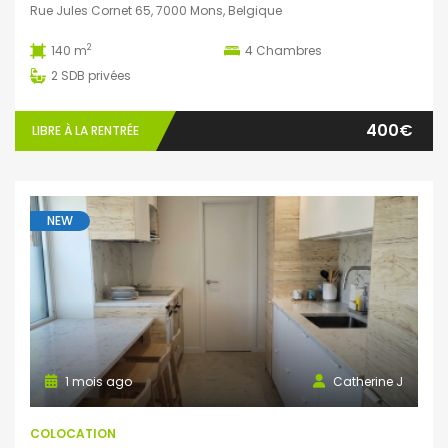
Rue Jules Cornet 65, 7000 Mons, Belgique
2
140 m
4
Chambres
2
SDB privées
400€
LIBRE À LA RENTRÉE
NEW
1 mois ago
Catherine J
COLOCATION