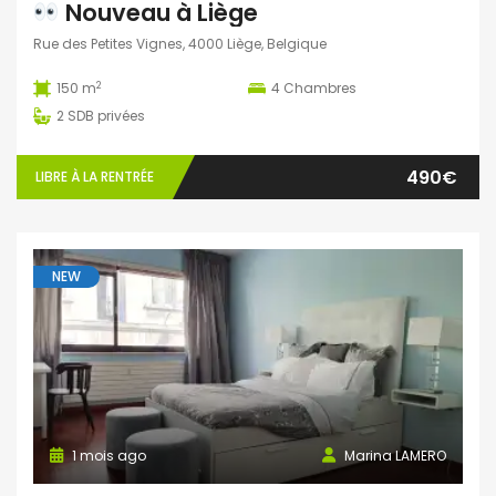
Nouveau à Liège
Rue des Petites Vignes, 4000 Liège, Belgique
2
150 m
4
Chambres
2
SDB privées
490€
LIBRE À LA RENTRÉE
NEW
1 mois ago
Marina LAMERO