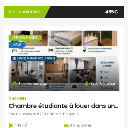
465€
LIBRE À LA RENTRÉE
RECOMMANDÉ
NEW
3 semaines ago
Yves Pasteleur
CHAMBRE
Chambre étudiante à louer dans une ambiance familiale – Châtelet
Rue de Loverval, 6200 Châtelet, Belgique
2
449 m
3
Chambres