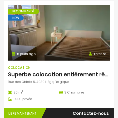
RECOMMANDÉ
NEW
6 jours ago
Lorenzo
COLOCATION
Superbe colocation entièrement rénovée à Grivegnée (Liège)
Rue des Oblats 5, 4030 Liège, Belgique
2
80 m
3
Chambres
1
SDB privée
Contactez-nous
LIBRE MAINTENANT