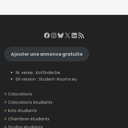
Facebook
Instagram
Bluesky
X
LinkedIn
RSS Feed
Ajouter une annonce gratuite
NL versie :
Kotfinder.be
EN version :
Student-Rooms.eu
Colocations
Colocations étudiants
Kots étudiants
Chambres étudiants
Studios étudiants