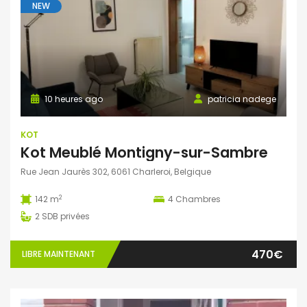
NEW
10 heures ago
patricia nadege
KOT
Kot Meublé Montigny-sur-Sambre
Rue Jean Jaurès 302, 6061 Charleroi, Belgique
2
142 m
4
Chambres
2
SDB privées
470€
LIBRE MAINTENANT