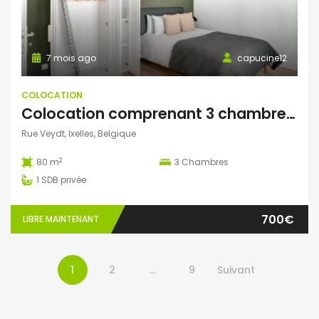
7 mois ago
capucine12
COLOCATION
Colocation comprenant 3 chambres (1 seule chambre de disponible)
Rue Veydt, Ixelles, Belgique
2
80 m
3
Chambres
1
SDB privée
700€
LIBRE MAINTENANT
1
2
…
9
Suivant