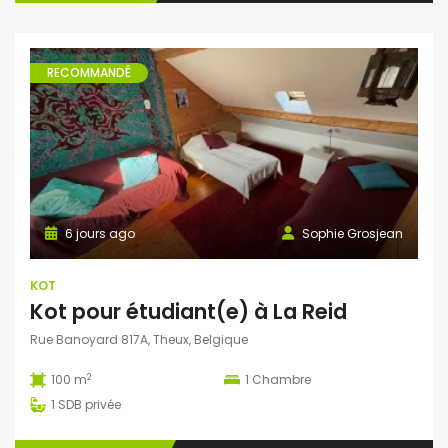
RECOMMANDÉ
6 jours ago
Sophie Grosjean
KOT
Kot pour étudiant(e) à La Reid
Rue Banoyard 817A, Theux, Belgique
2
100 m
1
Chambre
1
SDB privée