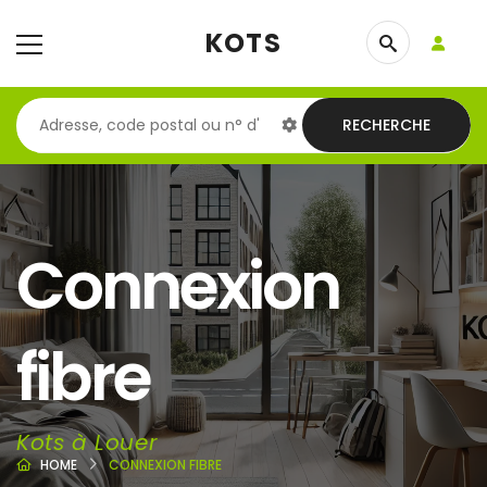
KOTS
RECHERCHE
Connexion
fibre
Kots à Louer
HOME
CONNEXION FIBRE