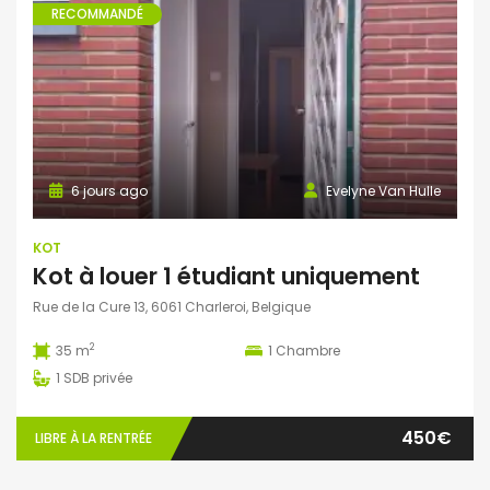
RECOMMANDÉ
6 jours ago
Evelyne Van Hulle
KOT
Kot à louer 1 étudiant uniquement
Rue de la Cure 13, 6061 Charleroi, Belgique
2
35 m
1
Chambre
1
SDB privée
450€
LIBRE À LA RENTRÉE