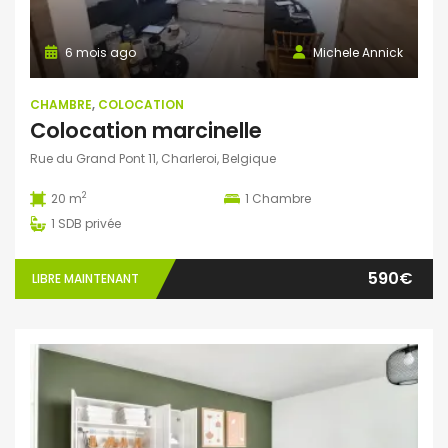
6 mois ago
Michele Annick
CHAMBRE
,
COLOCATION
Colocation marcinelle
Rue du Grand Pont 11, Charleroi, Belgique
2
20 m
1
Chambre
1
SDB privée
590€
LIBRE MAINTENANT