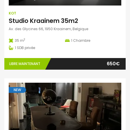
KOT
Studio Kraainem 35m2
Av. des Glycines 66, 1950 Kraainem, Belgique
2
35 m
1
Chambre
1
SDB privée
650€
LIBRE MAINTENANT
NEW