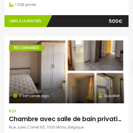
1
SDB privée
500€
LIBRE À LA RENTRÉE
RECOMMANDÉ
3 semaines ago
Dusollier
KOT
Chambre avec salle de bain privative et bureau séparé dans une colocation de 4 personnes
Rue Jules Cornet 65, 7000 Mons, Belgique