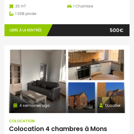
2
25 m
1
Chambre
1
SDB privée
500€
LIBRE À LA RENTRÉE
4 semaines ago
Dusollier
COLOCATION
Colocation 4 chambres à Mons