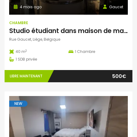
4 mois ago
Gaucet
CHAMBRE
Studio étudiant dans maison de maître – Parc de la Boverie (Liège)
Rue Gaucet, Liège, Belgique
2
40 m
1
Chambre
1
SDB privée
500€
LIBRE MAINTENANT
NEW