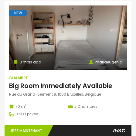
NEW
3 mois ago
mariaeugenia
CHAMBRE
Big Room Immediately Available
Rue du Grand-Serment 9, 1000 Bruxelles, Belgique
2
70 m
2
Chambres
0
SDB privée
753€
LIBRE MAINTENANT