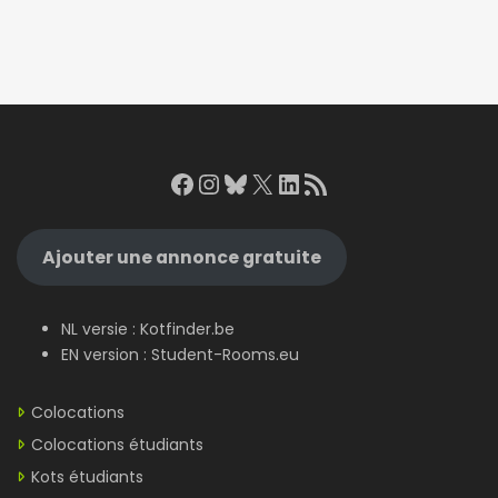
Facebook
Instagram
Bluesky
X
LinkedIn
RSS Feed
Ajouter une annonce gratuite
NL versie :
Kotfinder.be
EN version :
Student-Rooms.eu
Colocations
Colocations étudiants
Kots étudiants