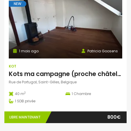
NEW
1 mois ago
Patricia Goosens
KOT
Kots ma campagne (proche châtelain)
Rue de Portugal, Saint-Gilles, Belgique
2
40 m
1
Chambre
1
SDB privée
800€
LIBRE MAINTENANT