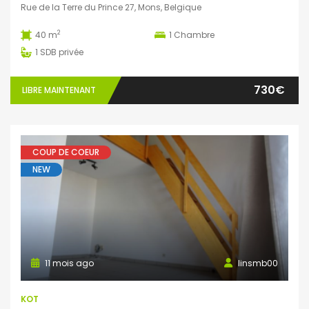
Rue de la Terre du Prince 27, Mons, Belgique
2
40 m
1
Chambre
1
SDB privée
730€
LIBRE MAINTENANT
COUP DE COEUR
NEW
11 mois ago
linsmb00
KOT