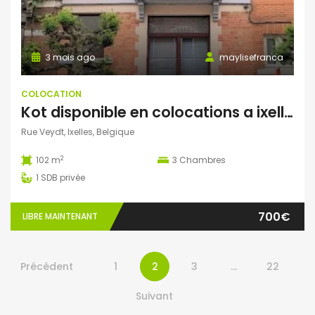
3 mois ago
maylisefranca
COLOCATION
Kot disponible en colocations a ixelles
Rue Veydt, Ixelles, Belgique
2
102 m
3
Chambres
1
SDB privée
700€
LIBRE MAINTENANT
Précédent
1
2
3
…
22
Suivant