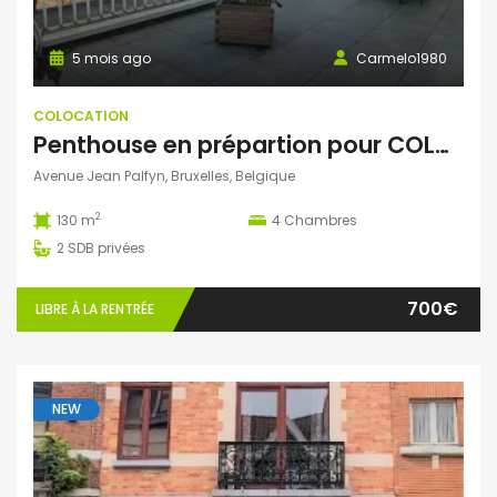
5 mois ago
Carmelo1980
COLOCATION
Penthouse en prépartion pour COLOC
Avenue Jean Palfyn, Bruxelles, Belgique
2
130 m
4
Chambres
2
SDB privées
700€
LIBRE À LA RENTRÉE
NEW