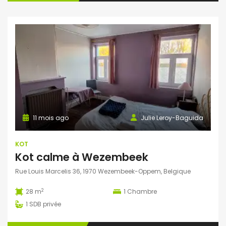
11 mois ago
Julie Leroy-Baguida
KOT
Kot calme à Wezembeek
Rue Louis Marcelis 36, 1970 Wezembeek-Oppem, Belgique
2
28 m
1
Chambre
1
SDB privée