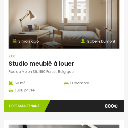
3 mois ago
Isabelle Dumont
KOT
Studio meublé à louer
Rue du Melon 36, 1190 Forest, Belgique
2
50 m
1
Chambre
1
SDB privée
800€
LIBRE MAINTENANT