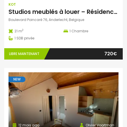
KOT
Studios meublés à louer – Résidence Ustel – Boulevard Poincaré, 76 – Anderlecht – à partir de 720 € charges incluses
Boulevard Poincaré 76, Anderlecht, Belgique
2
21 m
1
Chambre
1
SDB privée
720€
LIBRE MAINTENANT
NEW
12 mois ago
Olivier Voortman