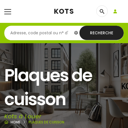
KOTS
RECHERCHE
Plaques de
cuisson
Kots à Louer
HOME
PLAQUES DE CUISSON