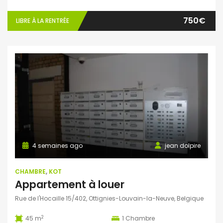
750€
LIBRE À LA RENTRÉE
4 semaines ago
jean dolpire
CHAMBRE
,
KOT
Appartement à louer
Rue de l'Hocaille 15/402, Ottignies-Louvain-la-Neuve, Belgique
2
45 m
1
Chambre