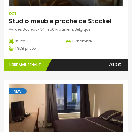
KOT
Studio meublé proche de Stockel
Av. des Bouleaux 34, 1950 Kraainem, Belgique
2
35 m
1
Chambre
1
SDB privée
700€
LIBRE MAINTENANT
NEW