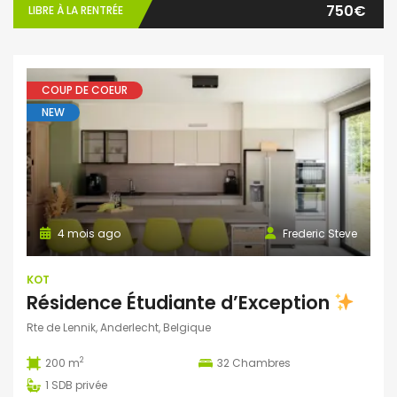
750€
LIBRE À LA RENTRÉE
COUP DE COEUR
NEW
4 mois ago
Frederic Steve
KOT
Résidence Étudiante d’Exception
Rte de Lennik, Anderlecht, Belgique
2
200 m
32
Chambres
1
SDB privée