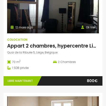
12 mois ago
Oli Vier
COLOCATION
Appart 2 chambres, hypercentre Liège, balcon sur Meuse
Quai de la Ribuée 5, Liège, Belgique
2
70 m
2
Chambres
1
SDB privée
800€
LIBRE MAINTENANT