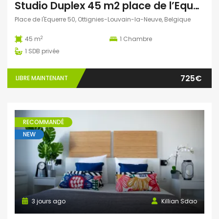
Studio Duplex 45 m2 place de l’Equerre
Place de l'Equerre 50, Ottignies-Louvain-la-Neuve, Belgique
2
45 m
1
Chambre
1
SDB privée
725€
LIBRE MAINTENANT
RECOMMANDÉ
NEW
3 jours ago
Killian Sdao