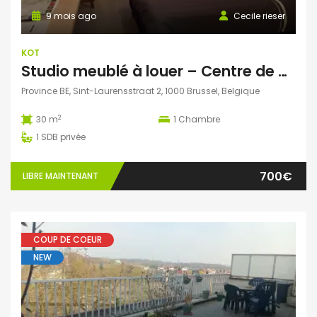
9 mois ago
Cecile rieser
KOT
Studio meublé à louer – Centre de Bruxelles – 700€/mois TOUT COMPRIS
Province BE, Sint-Laurensstraat 2, 1000 Brussel, Belgique
2
30 m
1
Chambre
1
SDB privée
700€
LIBRE MAINTENANT
COUP DE COEUR
NEW