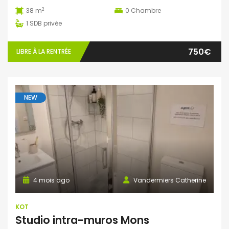
2
38 m
0
Chambre
1
SDB privée
750€
LIBRE À LA RENTRÉE
NEW
4 mois ago
Vandermiers Catherine
KOT
Studio intra-muros Mons