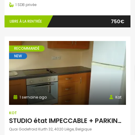
1
SDB privée
750€
LIBRE À LA RENTRÉE
RECOMMANDÉ
NEW
1 semaine ago
Kat
KOT
STUDIO état IMPECCABLE + PARKING fermé
Quai Godefroid Kurth 32, 4020 Liège, Belgique