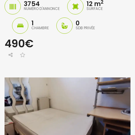
2
3754
12 m
NUMÉRO D'ANNONCE
SURFACE
1
0
CHAMBRE
SDB PRIVÉE
490€