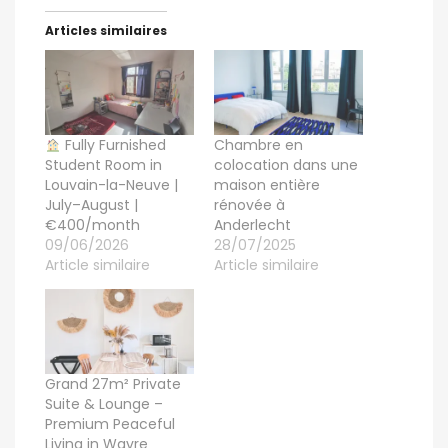
Articles similaires
Fully Furnished
Chambre en
Student Room in
colocation dans une
Louvain-la-Neuve |
maison entière
July–August |
rénovée à
€400/month
Anderlecht
09/06/2026
28/07/2025
Article similaire
Article similaire
Grand 27m² Private
Suite & Lounge –
Premium Peaceful
Living in Wavre