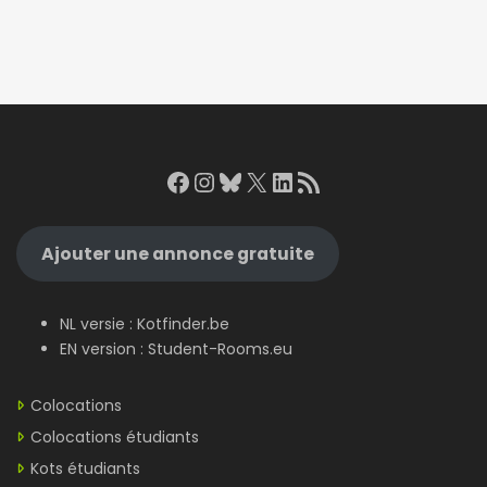
Facebook
Instagram
Bluesky
X
LinkedIn
RSS Feed
Ajouter une annonce gratuite
NL versie :
Kotfinder.be
EN version :
Student-Rooms.eu
Colocations
Colocations étudiants
Kots étudiants