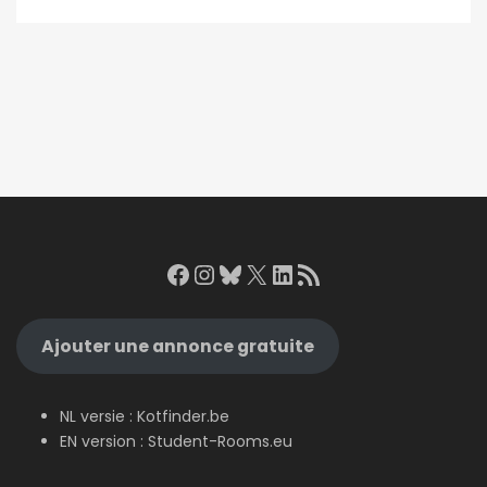
Facebook
Instagram
Bluesky
X
LinkedIn
RSS Feed
Ajouter une annonce gratuite
NL versie :
Kotfinder.be
EN version :
Student-Rooms.eu