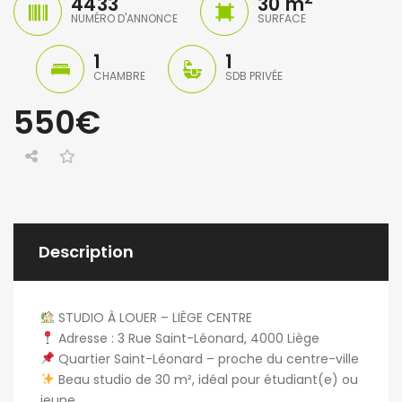
4433
30 m
NUMÉRO D'ANNONCE
SURFACE
1
1
CHAMBRE
SDB PRIVÉE
550€
Description
jours ago
3 jours ago
3 jours ag
cie de Ghellinck
Killian Sdao
patricia 
Chambre chez l’habitant
Studios meublés à louer – Résidence Ustel – Boulevard Poincaré, 76 – Anderlecht – à partir de 720 € charges incluses
STUDIO À LOUER – LIÈGE CENTRE
Adresse : 3 Rue Saint-Léonard, 4000 Liège
720€
470€
Quartier Saint-Léonard – proche du centre-ville
Avenue Emile Vandervelde 72, 1200 Bruxelles, Belgique
Boulevard Poincaré 76, Anderlecht, Belgique
Beau studio de 30 m², idéal pour étudiant(e) ou
jeune