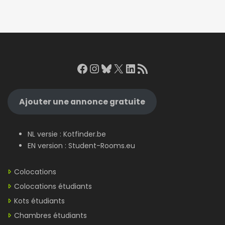
Facebook
Instagram
Bluesky
X
LinkedIn
RSS Feed
Ajouter une annonce gratuite
NL versie :
Kotfinder.be
EN version :
Student-Rooms.eu
Colocations
Colocations étudiants
Kots étudiants
Chambres étudiants