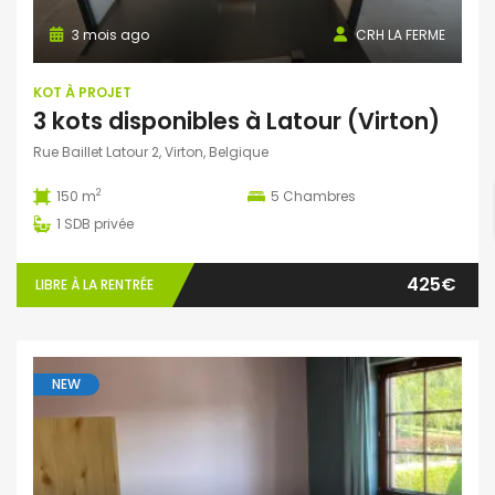
3 mois ago
CRH LA FERME
KOT À PROJET
3 kots disponibles à Latour (Virton)
Rue Baillet Latour 2, Virton, Belgique
2
150 m
5
Chambres
1
SDB privée
425€
LIBRE À LA RENTRÉE
NEW