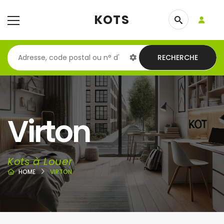
KOTS
RECHERCHE
Virton
Kots à Louer
HOME
VIRTON