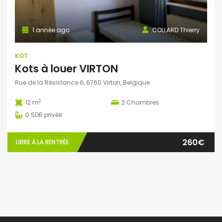
1 année ago
COLLARD Thierry
KOT
Kots à louer VIRTON
Rue de la Résistance 6, 6760 Virton, Belgique
2
12 m
2
Chambres
0
SDB privée
260€
LIBRE À LA RENTRÉE