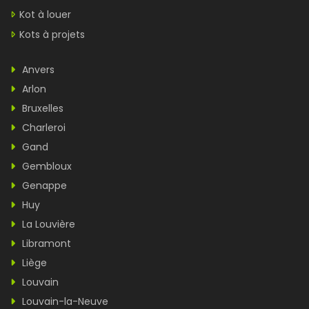
Kot à louer
Kots à projets
Anvers
Arlon
Bruxelles
Charleroi
Gand
Gembloux
Genappe
Huy
La Louvière
Libramont
Liège
Louvain
Louvain-la-Neuve