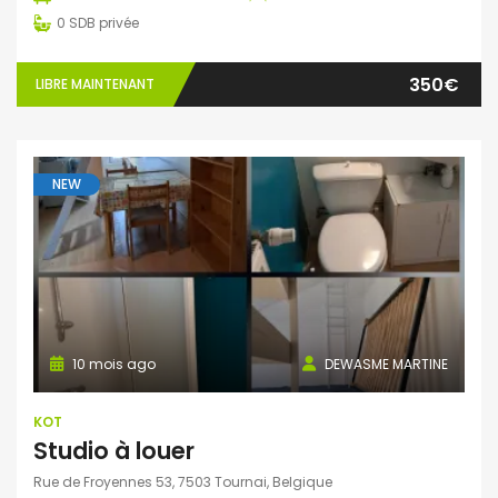
0
SDB privée
350€
LIBRE MAINTENANT
NEW
10 mois ago
DEWASME MARTINE
KOT
Studio à louer
Rue de Froyennes 53, 7503 Tournai, Belgique