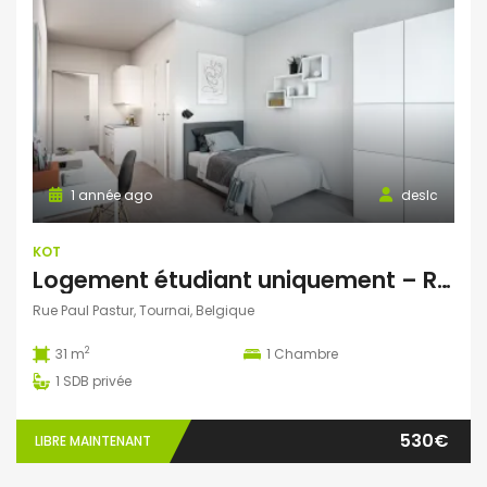
1 année ago
deslc
KOT
Logement étudiant uniquement – Résidence Neuve
Rue Paul Pastur, Tournai, Belgique
2
31 m
1
Chambre
1
SDB privée
530€
LIBRE MAINTENANT