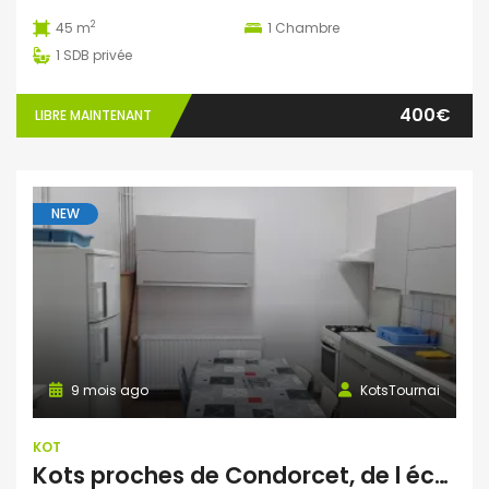
2
45 m
1
Chambre
1
SDB privée
400€
LIBRE MAINTENANT
NEW
9 mois ago
KotsTournai
KOT
Kots proches de Condorcet, de l école d architecture et de la gare.