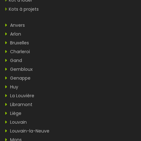
Kot à louer
Kots à projets
Anvers
Arlon
Bruxelles
Charleroi
Gand
Gembloux
Genappe
Huy
La Louvière
Libramont
Liège
Louvain
Louvain-la-Neuve
Mons