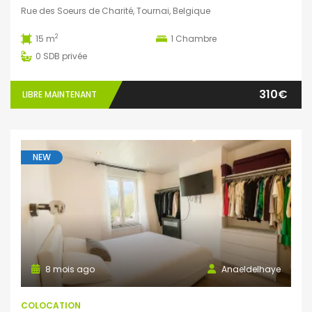
Rue des Soeurs de Charité, Tournai, Belgique
2
15 m
1
Chambre
0
SDB privée
310€
LIBRE MAINTENANT
NEW
8 mois ago
Anaeldelhaye
COLOCATION