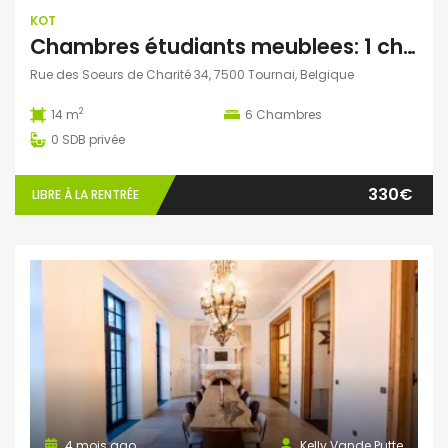
KOT
Chambres étudiants meublees: 1 chambre se libere en septembre
Rue des Soeurs de Charité 34, 7500 Tournai, Belgique
2
14 m
6
Chambres
0
SDB privée
330€
LIBRE À LA RENTRÉE
4 mois ago
Kelly Vande Putte