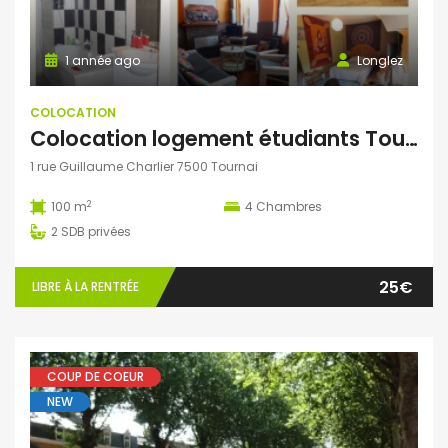
1 année ago
Longlez
COLOCATION
Colocation logement étudiants Tournai Gare 3 pl dispos
1 rue Guillaume Charlier 7500 Tournai
2
100 m
4
Chambres
2
SDB privées
25€
LIBRE À LA RENTRÉE
COUP DE COEUR
NEW