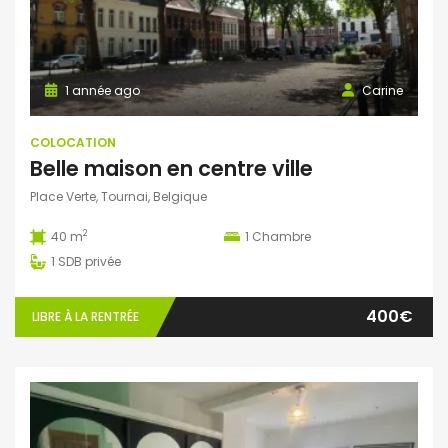
1 année ago
Carine
COLOCATION
Belle maison en centre ville
Place Verte, Tournai, Belgique
2
40 m
1
Chambre
1
SDB privée
400€
LIBRE À LA RENTRÉE