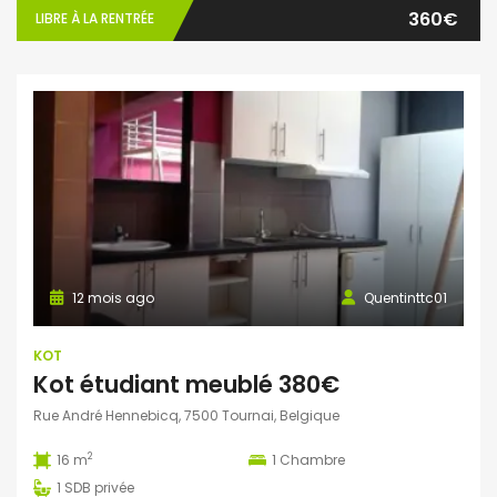
360€
LIBRE À LA RENTRÉE
12 mois ago
Quentinttc01
KOT
Kot étudiant meublé 380€
Rue André Hennebicq, 7500 Tournai, Belgique
2
16 m
1
Chambre
1
SDB privée