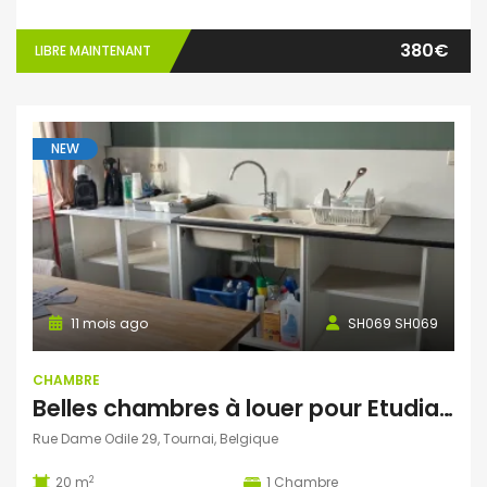
380€
LIBRE MAINTENANT
NEW
11 mois ago
SH069 SH069
CHAMBRE
Belles chambres à louer pour Etudiantes
Rue Dame Odile 29, Tournai, Belgique
2
20 m
1
Chambre