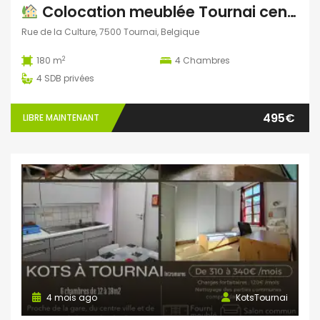
Colocation meublée Tournai centre à partir du 1 er janvier
Rue de la Culture, 7500 Tournai, Belgique
2
180 m
4
Chambres
4
SDB privées
495€
LIBRE MAINTENANT
4 mois ago
KotsTournai