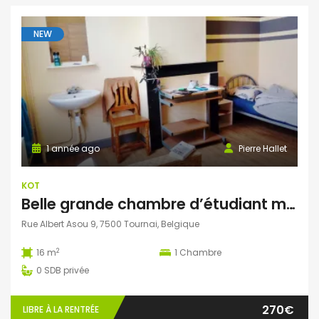
NEW
1 année ago
Pierre Hallet
KOT
Belle grande chambre d’étudiant meublée dans le centre de Tournai
Rue Albert Asou 9, 7500 Tournai, Belgique
2
16 m
1
Chambre
0
SDB privée
270€
LIBRE À LA RENTRÉE