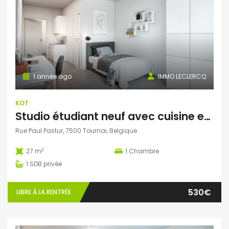
1 année ago
IMMO LECLERCQ
KOT
Studio étudiant neuf avec cuisine et salle de bains privatives
Rue Paul Pastur, 7500 Tournai, Belgique
2
27 m
1
Chambre
1
SDB privée
530€
LIBRE À LA RENTRÉE