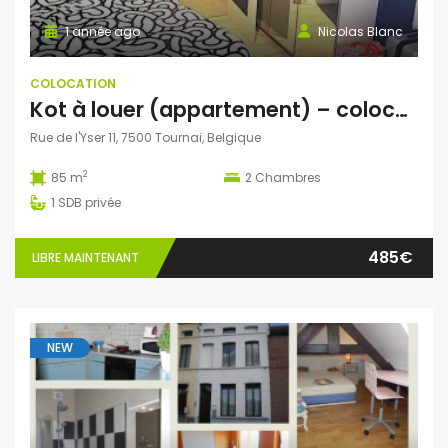
1 année ago
Nicolas Blanc
COLOCATION
Kot à louer (appartement) – colocation étudiant/stagiaire
Rue de l'Yser 11, 7500 Tournai, Belgique
2
85 m
2
Chambres
1
SDB privée
485€
LIBRE MAINTENANT
NEW