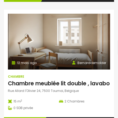
12 mois ago
Bernarddemolder
CHAMBRE
Chambre meublée lit double , lavabo
Rue Allard l'Olivier 24, 7500 Tournai, Belgique
2
15 m
2
Chambres
0
SDB privée